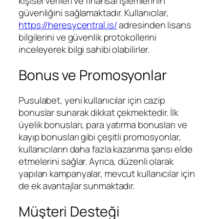
kişisel verileri ve finansal işlemlerinin
güvenliğini sağlamaktadır. Kullanıcılar,
https://heresycentral.is/
adresinden lisans
bilgilerini ve güvenlik protokollerini
inceleyerek bilgi sahibi olabilirler.
Bonus ve Promosyonlar
Pusulabet, yeni kullanıcılar için cazip
bonuslar sunarak dikkat çekmektedir. İlk
üyelik bonusları, para yatırma bonusları ve
kayıp bonusları gibi çeşitli promosyonlar,
kullanıcıların daha fazla kazanma şansı elde
etmelerini sağlar. Ayrıca, düzenli olarak
yapılan kampanyalar, mevcut kullanıcılar için
de ek avantajlar sunmaktadır.
Müşteri Desteği