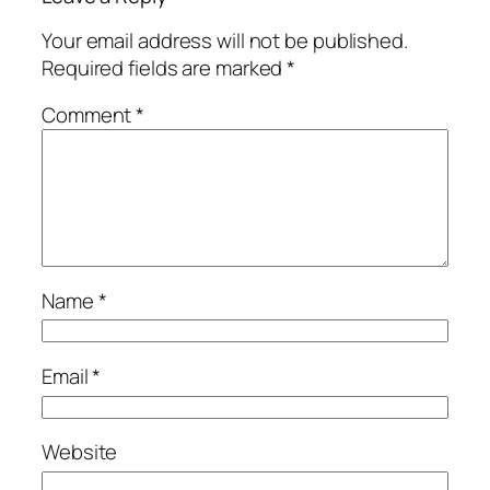
Your email address will not be published.
Required fields are marked
*
Comment
*
Name
*
Email
*
Website