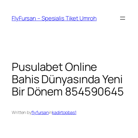
FlyFursan – Spesialis Tiket Umroh
Pusulabet Online
Bahis Dünyasında Yeni
Bir Dönem 854590645
Written by
flyfursan
in
kadirtopbas1