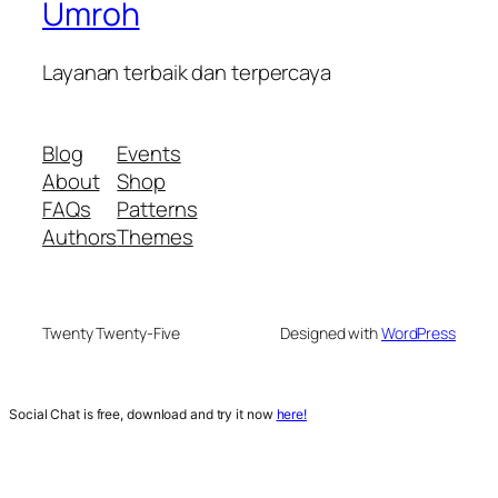
Umroh
Layanan terbaik dan terpercaya
Blog
Events
About
Shop
FAQs
Patterns
Authors
Themes
Twenty Twenty-Five
Designed with
WordPress
Social Chat is free, download and try it now
here!