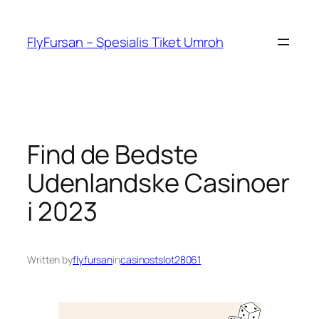
FlyFursan – Spesialis Tiket Umroh
Find de Bedste
Udenlandske Casinoer
i 2023
Written by
flyfursan
in
casinostslot28061