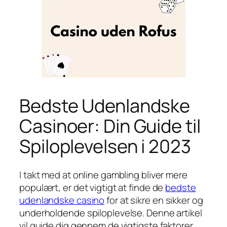
Bedste Udenlandske
Casinoer: Din Guide til
Spiloplevelsen i 2023
I takt med at online gambling bliver mere
populært, er det vigtigt at finde de
bedste
udenlandske casino
for at sikre en sikker og
underholdende spiloplevelse. Denne artikel
vil guide dig gennem de vigtigste faktorer,