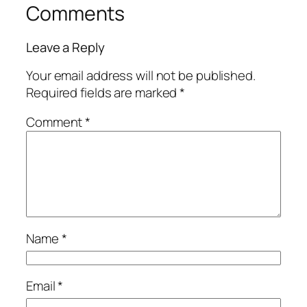
Comments
Leave a Reply
Your email address will not be published.
Required fields are marked
*
Comment
*
Name
*
Email
*