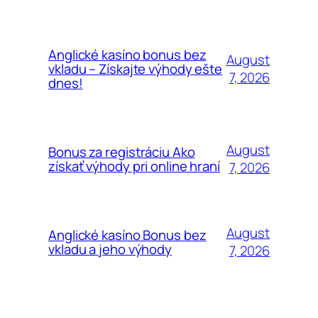
Anglické kasíno bonus bez
August
vkladu – Získajte výhody ešte
7, 2026
dnes!
August
Bonus za registráciu Ako
získať výhody pri online hraní
7, 2026
August
Anglické kasíno Bonus bez
vkladu a jeho výhody
7, 2026