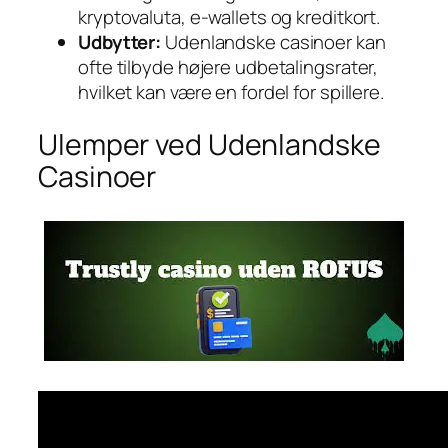
kryptovaluta, e-wallets og kreditkort.
Udbytter:
Udenlandske casinoer kan
ofte tilbyde højere udbetalingsrater,
hvilket kan være en fordel for spillere.
Ulemper ved Udenlandske
Casinoer