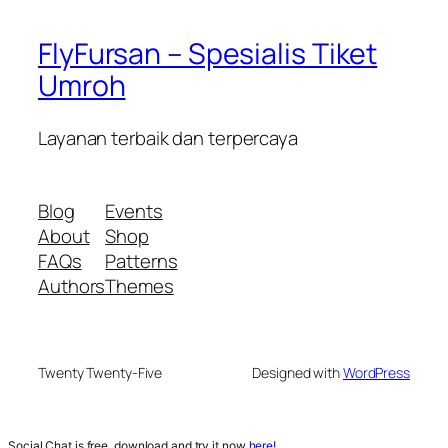
FlyFursan – Spesialis Tiket
Umroh
Layanan terbaik dan terpercaya
Blog
Events
About
Shop
FAQs
Patterns
Authors
Themes
Twenty Twenty-Five
Designed with
WordPress
Social Chat is free, download and try it now
here!