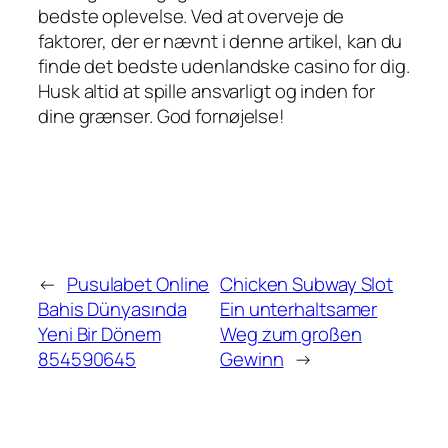
bedste oplevelse. Ved at overveje de
faktorer, der er nævnt i denne artikel, kan du
finde det bedste udenlandske casino for dig.
Husk altid at spille ansvarligt og inden for
dine grænser. God fornøjelse!
←
Pusulabet Online
Chicken Subway Slot
Bahis Dünyasında
Ein unterhaltsamer
Yeni Bir Dönem
Weg zum großen
854590645
Gewinn
→