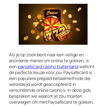
Als je op zoek bent naar een veilige en
anonieme manier om online te gokken, is
een
paysafecard casino buitenland
wellicht
de perfecte keuze voor jou. Paysafecard is
een populaire prepaid betaalmethode die
wereldwijd wordt geaccepteerd in
verschillende online casino’s. In deze gids
bespreken we waarom je zou moeten
overwegen om met Paysafecard te gokken,