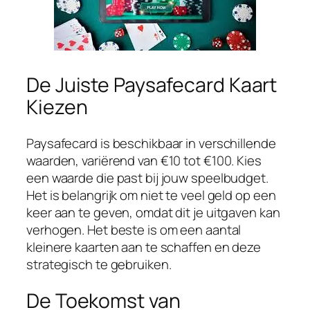
De Juiste Paysafecard Kaart
Kiezen
Paysafecard is beschikbaar in verschillende
waarden, variërend van €10 tot €100. Kies
een waarde die past bij jouw speelbudget.
Het is belangrijk om niet te veel geld op een
keer aan te geven, omdat dit je uitgaven kan
verhogen. Het beste is om een aantal
kleinere kaarten aan te schaffen en deze
strategisch te gebruiken.
De Toekomst van