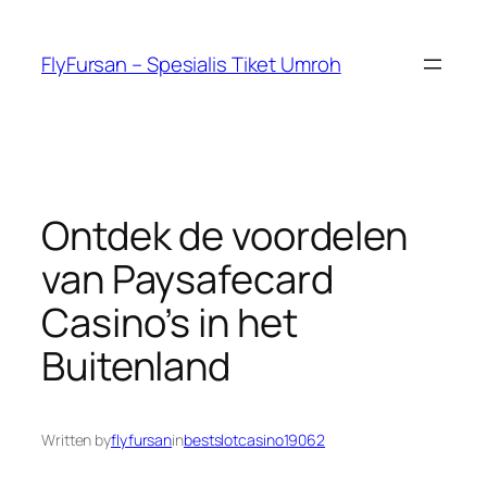
FlyFursan – Spesialis Tiket Umroh
Ontdek de voordelen
van Paysafecard
Casino’s in het
Buitenland
Written by
flyfursan
in
bestslotcasino19062