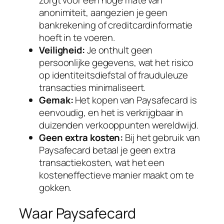
anonimiteit, aangezien je geen
bankrekening of creditcardinformatie
hoeft in te voeren.
Veiligheid:
Je onthult geen
persoonlijke gegevens, wat het risico
op identiteitsdiefstal of frauduleuze
transacties minimaliseert.
Gemak:
Het kopen van Paysafecard is
eenvoudig, en het is verkrijgbaar in
duizenden verkooppunten wereldwijd.
Geen extra kosten:
Bij het gebruik van
Paysafecard betaal je geen extra
transactiekosten, wat het een
kosteneffectieve manier maakt om te
gokken.
Waar Paysafecard