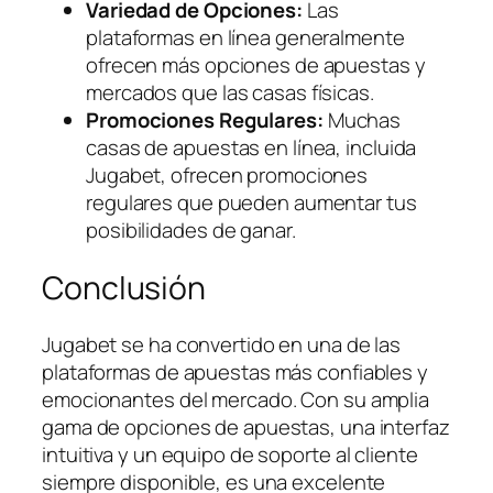
Variedad de Opciones:
Las
plataformas en línea generalmente
ofrecen más opciones de apuestas y
mercados que las casas físicas.
Promociones Regulares:
Muchas
casas de apuestas en línea, incluida
Jugabet, ofrecen promociones
regulares que pueden aumentar tus
posibilidades de ganar.
Conclusión
Jugabet se ha convertido en una de las
plataformas de apuestas más confiables y
emocionantes del mercado. Con su amplia
gama de opciones de apuestas, una interfaz
intuitiva y un equipo de soporte al cliente
siempre disponible, es una excelente