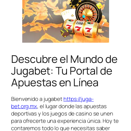
Descubre el Mundo de
Jugabet: Tu Portal de
Apuestas en Línea
Bienvenido a jugabet
https://juga-
bet.org.mx
, el lugar donde las apuestas
deportivas y los juegos de casino se unen
para ofrecerte una experiencia única. Hoy te
contaremos todo lo que necesitas saber