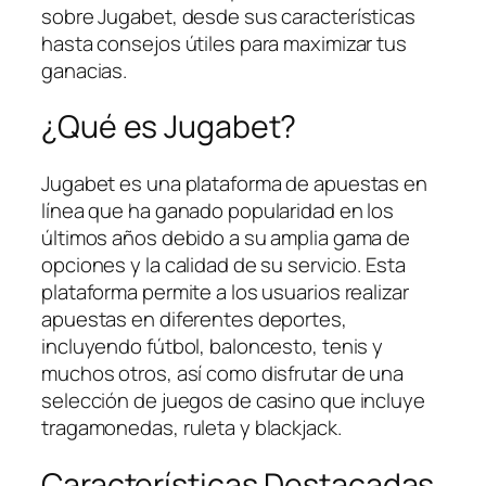
sobre Jugabet, desde sus características
hasta consejos útiles para maximizar tus
ganacias.
¿Qué es Jugabet?
Jugabet es una plataforma de apuestas en
línea que ha ganado popularidad en los
últimos años debido a su amplia gama de
opciones y la calidad de su servicio. Esta
plataforma permite a los usuarios realizar
apuestas en diferentes deportes,
incluyendo fútbol, baloncesto, tenis y
muchos otros, así como disfrutar de una
selección de juegos de casino que incluye
tragamonedas, ruleta y blackjack.
Características Destacadas