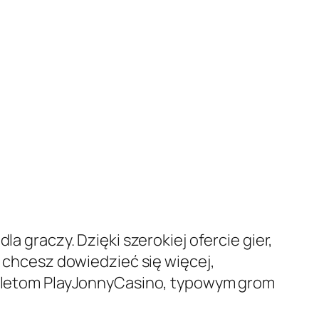
a graczy. Dzięki szerokiej ofercie gier,
i chcesz dowiedzieć się więcej,
 zaletom PlayJonnyCasino, typowym grom