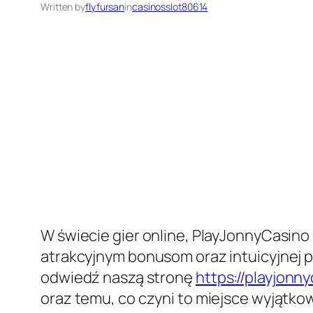
Written by
flyfursan
in
casinosslot80614
W świecie gier online, PlayJonnyCasino s
atrakcyjnym bonusom oraz intuicyjnej pl
odwiedź naszą stronę
https://playjonn
oraz temu, co czyni to miejsce wyjątko