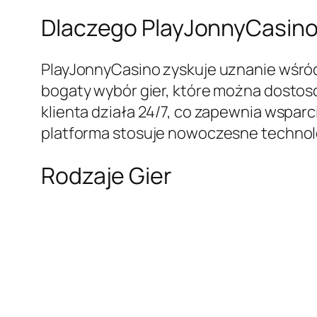
Dlaczego PlayJonnyCasin
PlayJonnyCasino zyskuje uznanie wśród
bogaty wybór gier, które można dostos
klienta działa 24/7, co zapewnia wsparc
platforma stosuje nowoczesne technol
Rodzaje Gier