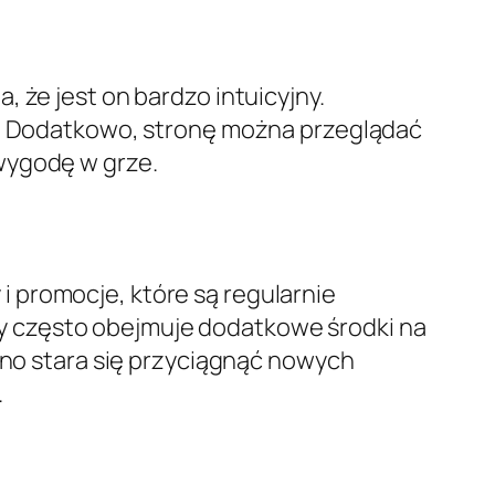
 że jest on bardzo intuicyjny.
ry. Dodatkowo, stronę można przeglądać
wygodę w grze.
 promocje, które są regularnie
y często obejmuje dodatkowe środki na
syno stara się przyciągnąć nowych
.