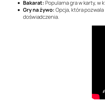
Bakarat:
Popularna gra w karty, w k
Gry na żywo:
Opcja, która pozwala 
doświadczenia.