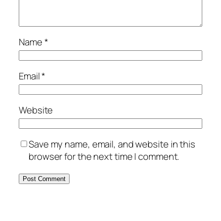
Name
*
Email
*
Website
Save my name, email, and website in this
browser for the next time I comment.