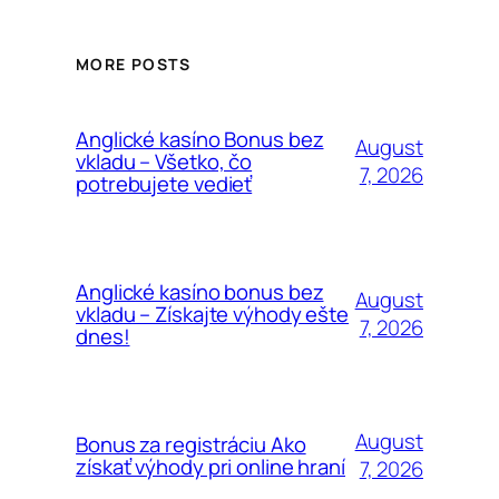
MORE POSTS
Anglické kasíno Bonus bez
August
vkladu – Všetko, čo
7, 2026
potrebujete vedieť
Anglické kasíno bonus bez
August
vkladu – Získajte výhody ešte
7, 2026
dnes!
August
Bonus za registráciu Ako
získať výhody pri online hraní
7, 2026