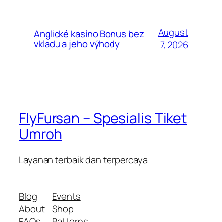
August
Anglické kasíno Bonus bez
vkladu a jeho výhody
7, 2026
FlyFursan – Spesialis Tiket
Umroh
Layanan terbaik dan terpercaya
Blog
Events
About
Shop
FAQs
Patterns