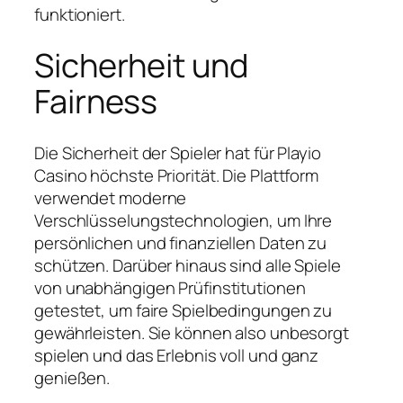
funktioniert.
Sicherheit und
Fairness
Die Sicherheit der Spieler hat für Playio
Casino höchste Priorität. Die Plattform
verwendet moderne
Verschlüsselungstechnologien, um Ihre
persönlichen und finanziellen Daten zu
schützen. Darüber hinaus sind alle Spiele
von unabhängigen Prüfinstitutionen
getestet, um faire Spielbedingungen zu
gewährleisten. Sie können also unbesorgt
spielen und das Erlebnis voll und ganz
genießen.