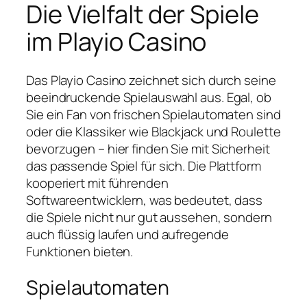
Die Vielfalt der Spiele
im Playio Casino
Das Playio Casino zeichnet sich durch seine
beeindruckende Spielauswahl aus. Egal, ob
Sie ein Fan von frischen Spielautomaten sind
oder die Klassiker wie Blackjack und Roulette
bevorzugen – hier finden Sie mit Sicherheit
das passende Spiel für sich. Die Plattform
kooperiert mit führenden
Softwareentwicklern, was bedeutet, dass
die Spiele nicht nur gut aussehen, sondern
auch flüssig laufen und aufregende
Funktionen bieten.
Spielautomaten