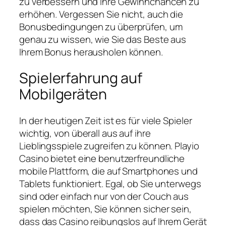
zu verbessern und Ihre Gewinnchancen zu
erhöhen. Vergessen Sie nicht, auch die
Bonusbedingungen zu überprüfen, um
genau zu wissen, wie Sie das Beste aus
Ihrem Bonus herausholen können.
Spielerfahrung auf
Mobilgeräten
In der heutigen Zeit ist es für viele Spieler
wichtig, von überall aus auf ihre
Lieblingsspiele zugreifen zu können. Playio
Casino bietet eine benutzerfreundliche
mobile Plattform, die auf Smartphones und
Tablets funktioniert. Egal, ob Sie unterwegs
sind oder einfach nur von der Couch aus
spielen möchten, Sie können sicher sein,
dass das Casino reibungslos auf Ihrem Gerät