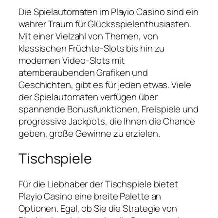
Die Spielautomaten im Playio Casino sind ein
wahrer Traum für Glücksspielenthusiasten.
Mit einer Vielzahl von Themen, von
klassischen Früchte-Slots bis hin zu
modernen Video-Slots mit
atemberaubenden Grafiken und
Geschichten, gibt es für jeden etwas. Viele
der Spielautomaten verfügen über
spannende Bonusfunktionen, Freispiele und
progressive Jackpots, die Ihnen die Chance
geben, große Gewinne zu erzielen.
Tischspiele
Für die Liebhaber der Tischspiele bietet
Playio Casino eine breite Palette an
Optionen. Egal, ob Sie die Strategie von