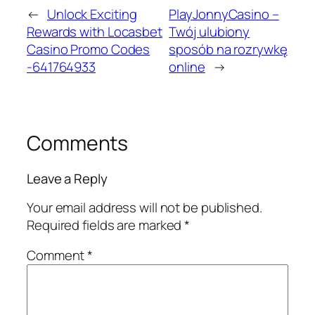
←
Unlock Exciting
PlayJonnyCasino –
Rewards with Locasbet
Twój ulubiony
Casino Promo Codes
sposób na rozrywkę
-641764933
online
→
Comments
Leave a Reply
Your email address will not be published.
Required fields are marked
*
Comment
*