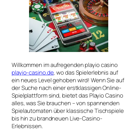
Willkommen im aufregenden playio casino
playio-casino.de
, wo das Spielerlebnis auf
ein neues Level gehoben wird! Wenn Sie auf
der Suche nach einer erstklassigen Online-
Spielplattform sind, bietet das Playio Casino
alles, was Sie brauchen – von spannenden
Spielautomaten über klassische Tischspiele
bis hin zu brandneuen Live-Casino-
Erlebnissen.