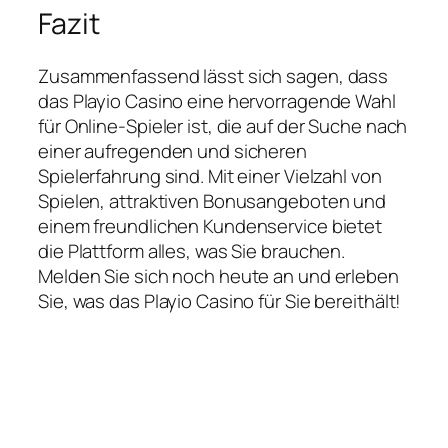
Fazit
Zusammenfassend lässt sich sagen, dass
das Playio Casino eine hervorragende Wahl
für Online-Spieler ist, die auf der Suche nach
einer aufregenden und sicheren
Spielerfahrung sind. Mit einer Vielzahl von
Spielen, attraktiven Bonusangeboten und
einem freundlichen Kundenservice bietet
die Plattform alles, was Sie brauchen.
Melden Sie sich noch heute an und erleben
Sie, was das Playio Casino für Sie bereithält!