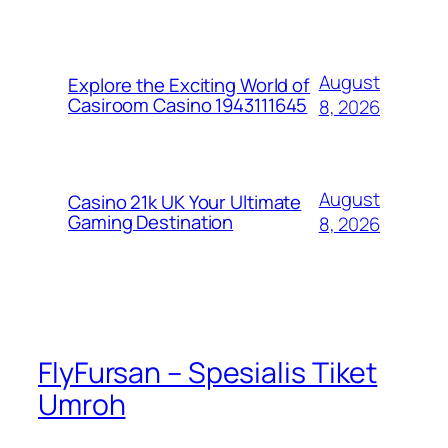
August
Explore the Exciting World of
Casiroom Casino 1943111645
8, 2026
August
Casino 21k UK Your Ultimate
Gaming Destination
8, 2026
FlyFursan – Spesialis Tiket
Umroh