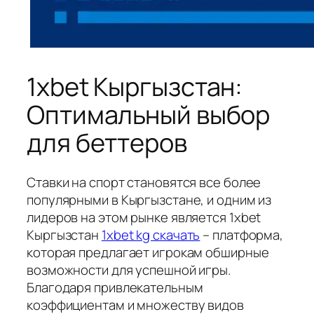
1xbet Кыргызстан:
Оптимальный выбор
для беттеров
Ставки на спорт становятся все более
популярными в Кыргызстане, и одним из
лидеров на этом рынке является 1xbet
Кыргызстан
1xbet kg скачать
– платформа,
которая предлагает игрокам обширные
возможности для успешной игры.
Благодаря привлекательным
коэффициентам и множеству видов