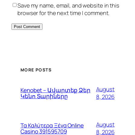
Save my name, email, and website in this
browser for the next time I comment.
MORE POSTS
August
Kenobet – Ավարտեք Ձեր
Կենո Տարիները
8, 2026
August
Τα Καλύτερα Ξένα Online
Casino 391595709
8, 2026