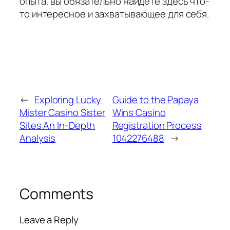
опыта, вы обязательно найдете здесь что-
то интересное и захватывающее для себя.
←
Exploring Lucky
Guide to the Papaya
Mister Casino Sister
Wins Casino
Sites An In-Depth
Registration Process
Analysis
1042276488
→
Comments
Leave a Reply