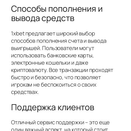
Способы пополнения и
вывода средств
1xbet предлагает широкий выбор
способов пополнения счета и вывода
выигрышей. Пользователи могут
использовать банковские карты,
электронные кошельки и даже
криптовалюту. Все транзакции проходят
быстро и безопасно, что позволяет
игрокам не беспокоиться о своих
средствах.
Поддержка клиентов
Отличный сервис поддержки – это еще
один важный аспект, на который стоит