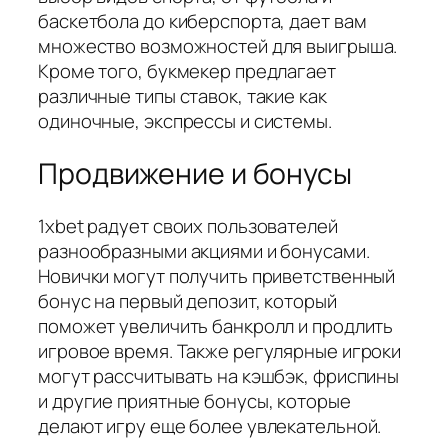
баскетбола до киберспорта, дает вам
множество возможностей для выигрыша.
Кроме того, букмекер предлагает
различные типы ставок, такие как
одиночные, экспрессы и системы.
Продвижение и бонусы
1xbet радует своих пользователей
разнообразными акциями и бонусами.
Новички могут получить приветственный
бонус на первый депозит, который
поможет увеличить банкролл и продлить
игровое время. Также регулярные игроки
могут рассчитывать на кэшбэк, фриспины
и другие приятные бонусы, которые
делают игру еще более увлекательной.