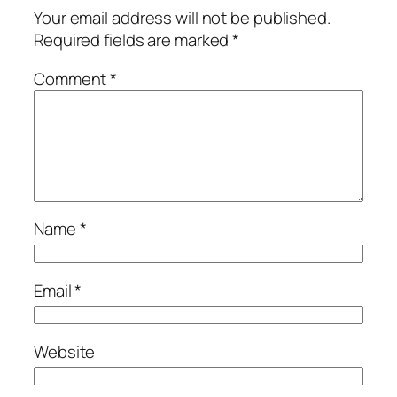
Your email address will not be published.
Required fields are marked
*
Comment
*
Name
*
Email
*
Website