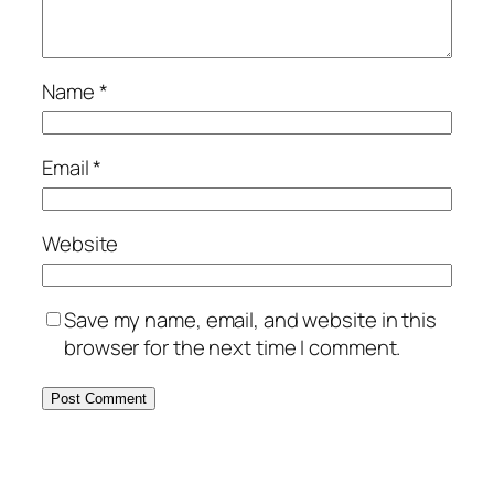
Name
*
Email
*
Website
Save my name, email, and website in this
browser for the next time I comment.