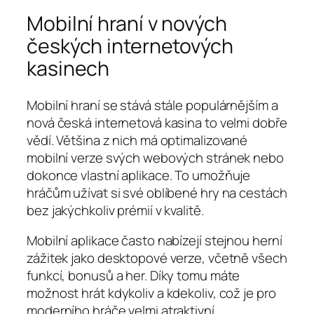
Mobilní hraní v nových
českých internetových
kasinech
Mobilní hraní se stává stále populárnějším a
nová česká internetová kasina to velmi dobře
vědí. Většina z nich má optimalizované
mobilní verze svých webových stránek nebo
dokonce vlastní aplikace. To umožňuje
hráčům užívat si své oblíbené hry na cestách
bez jakýchkoliv prémií v kvalitě.
Mobilní aplikace často nabízejí stejnou herní
zážitek jako desktopové verze, včetně všech
funkcí, bonusů a her. Díky tomu máte
možnost hrát kdykoliv a kdekoliv, což je pro
moderního hráče velmi atraktivní.