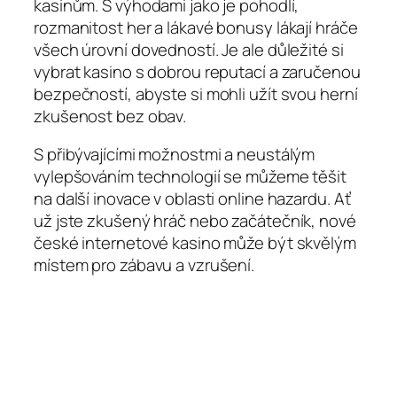
kasinům. S výhodami jako je pohodlí,
rozmanitost her a lákavé bonusy lákají hráče
všech úrovní dovedností. Je ale důležité si
vybrat kasino s dobrou reputací a zaručenou
bezpečností, abyste si mohli užít svou herní
zkušenost bez obav.
S přibývajícími možnostmi a neustálým
vylepšováním technologií se můžeme těšit
na další inovace v oblasti online hazardu. Ať
už jste zkušený hráč nebo začátečník, nové
české internetové kasino může být skvělým
místem pro zábavu a vzrušení.