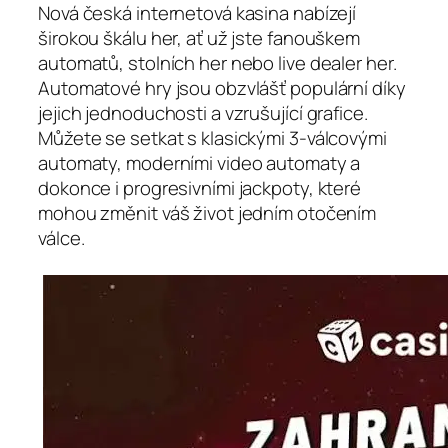
Nová česká internetová kasina nabízejí
širokou škálu her, ať už jste fanouškem
automatů, stolních her nebo live dealer her.
Automatové hry jsou obzvlášť populární díky
jejich jednoduchosti a vzrušující grafice.
Můžete se setkat s klasickými 3-válcovými
automaty, moderními video automaty a
dokonce i progresivními jackpoty, které
mohou změnit váš život jedním otočením
válce.