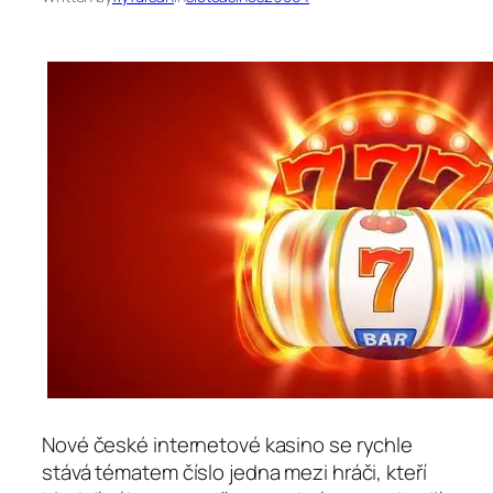
Nové české internetové kasino se rychle
stává tématem číslo jedna mezi hráči, kteří