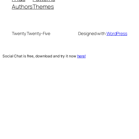
Authors
Themes
Twenty Twenty-Five
Designed with
WordPress
Social Chat is free, download and try it now
here!