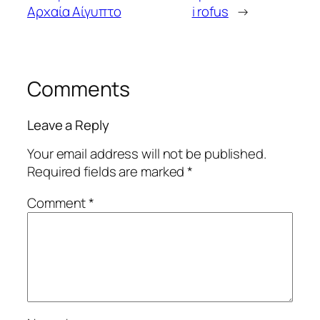
Αρχαία Αίγυπτο
i rofus
→
Comments
Leave a Reply
Your email address will not be published.
Required fields are marked
*
Comment
*