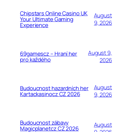
Chipstars Online Casino UK
August
Your Ultimate Gaming
9, 2026
Experience
August 9,
69gamescz – Hraní her
pro každého
2026
August
Budoucnost hazardních her
Kartackasinocz CZ 2026
9, 2026
Budoucnost zábavy
August
Magicplanetcz CZ 2026