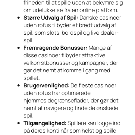
friheden til at spille uden at bekymre sig
om udelukkelse fra en online platform.
Større Udvalg af Spil:
Danske casinoer
uden rofus tilbyder et bredt udvalg af
spil, som slots, bordspil og live dealer-
spil.
Fremragende Bonusser:
Mange af
disse casinoer tilbyder attraktive
velkomstbonusser og kampagner, der
gør det nemt at komme i gang med
spillet.
Brugervenlighed:
De fleste casinoer
uden rofus har optimerede
hjemmesidegrænseflader, der gør det
nemt at navigere og finde de ønskede
spil.
Tilgængelighed:
Spillere kan logge ind
på deres konti når som helst og spille