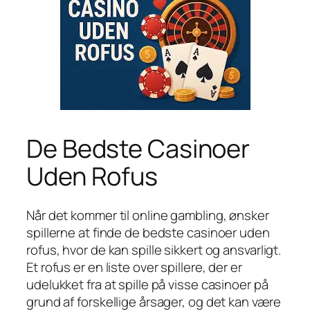
De Bedste Casinoer
Uden Rofus
Når det kommer til online gambling, ønsker
spillerne at finde de bedste casinoer uden
rofus, hvor de kan spille sikkert og ansvarligt.
Et rofus er en liste over spillere, der er
udelukket fra at spille på visse casinoer på
grund af forskellige årsager, og det kan være