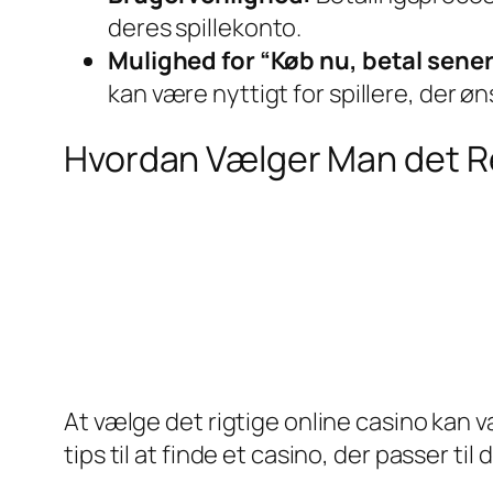
deres spillekonto.
Mulighed for “Køb nu, betal sener
kan være nyttigt for spillere, der ø
Hvordan Vælger Man det R
At vælge det rigtige online casino kan 
tips til at finde et casino, der passer til