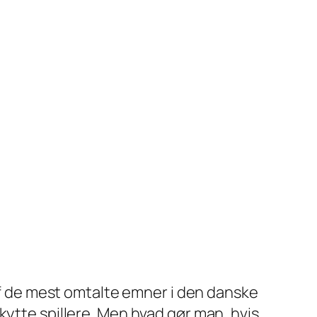
 af de mest omtalte emner i den danske
kytte spillere. Men hvad gør man, hvis