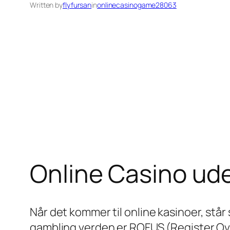
Written by
flyfursan
in
onlinecasinogame28063
Online Casino ud
Når det kommer til online kasinoer, står
gambling verden er ROFUS (Register Over