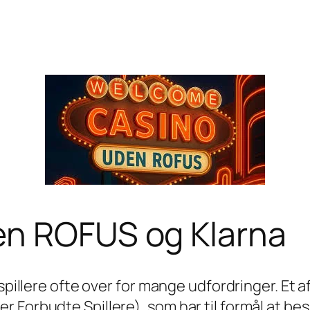
en ROFUS og Klarna
 spillere ofte over for mange udfordringer. Et
 Forbudte Spillere), som har til formål at bes