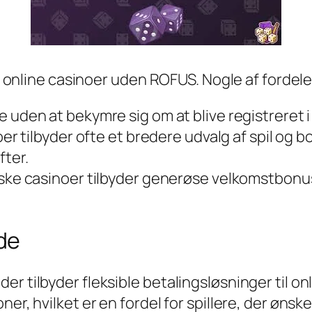
ger online casinoer uden ROFUS. Nogle af fordel
le uden at bekymre sig om at blive registreret i
 tilbyder ofte et bredere udvalg af spil og bo
fter.
e casinoer tilbyder generøse velkomstbonus
de
r tilbyder fleksible betalingsløsninger til on
er, hvilket er en fordel for spillere, der ønsk