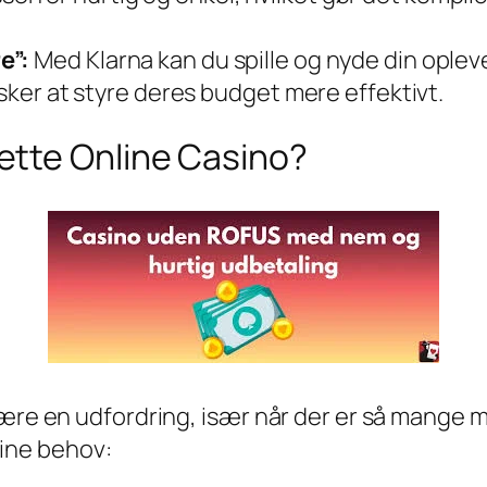
e”:
Med Klarna kan du spille og nyde din opleve
nsker at styre deres budget mere effektivt.
ette Online Casino?
være en udfordring, især når der er så mange m
 dine behov: