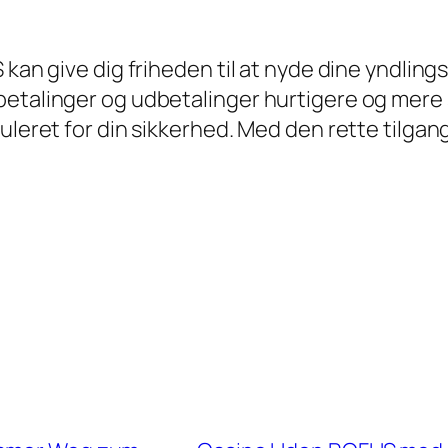
S kan give dig friheden til at nyde dine yndli
talinger og udbetalinger hurtigere og mere sik
guleret for din sikkerhed. Med den rette tilga