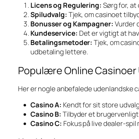
Licens og Regulering:
Sørg for, at
Spiludvalg:
Tjek, om casinoet tilbyde
Bonusser og Kampagner:
Vurder d
Kundeservice:
Det er vigtigt at ha
Betalingsmetoder:
Tjek, om casin
udbetaling lettere.
Populære Online Casinoe
Her er nogle anbefalede udenlandske c
Casino A:
Kendt for sit store udval
Casino B:
Tilbyder et brugervenligt
Casino C:
Fokus på live dealer-spil