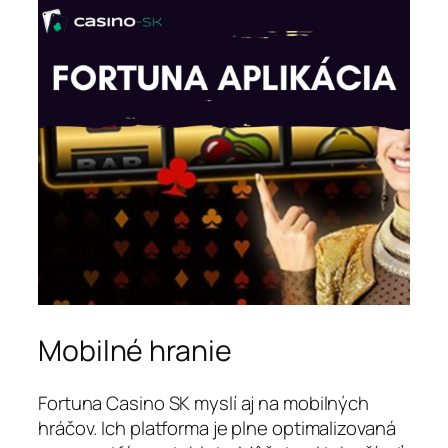
Mobilné hranie
Fortuna Casino SK myslí aj na mobilných
hráčov. Ich platforma je plne optimalizovaná