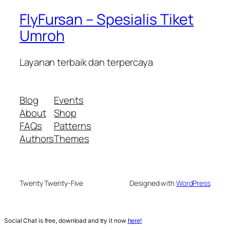
FlyFursan – Spesialis Tiket
Umroh
Layanan terbaik dan terpercaya
Blog
Events
About
Shop
FAQs
Patterns
Authors
Themes
Twenty Twenty-Five
Designed with
WordPress
Social Chat is free, download and try it now
here!