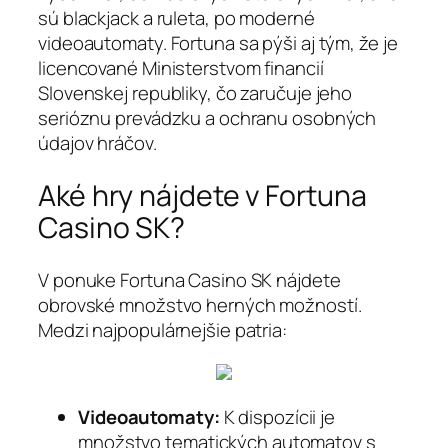
sú blackjack a ruleta, po moderné
videoautomaty. Fortuna sa pýši aj tým, že je
licencované Ministerstvom financií
Slovenskej republiky, čo zaručuje jeho
serióznu prevádzku a ochranu osobných
údajov hráčov.
Aké hry nájdete v Fortuna
Casino SK?
V ponuke Fortuna Casino SK nájdete
obrovské množstvo herných možností.
Medzi najpopulárnejšie patria:
Videoautomaty:
K dispozícii je
množstvo tematických automatov s