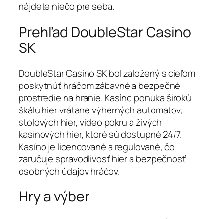
nájdete niečo pre seba.
Prehľad DoubleStar Casino
SK
DoubleStar Casino SK bol založený s cieľom
poskytnúť hráčom zábavné a bezpečné
prostredie na hranie. Kasíno ponúka širokú
škálu hier vrátane výherných automatov,
stolových hier, video pokru a živých
kasínových hier, ktoré sú dostupné 24/7.
Kasíno je licencované a regulované, čo
zaručuje spravodlivosť hier a bezpečnosť
osobných údajov hráčov.
Hry a výber