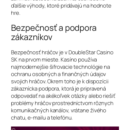
ďalšie výhody, ktoré pridávajú na hodnote
hre.
Bezpečnosť a podpora
zákazníkov
Bezpečnosť hráčov je v DoubleStar Casino
SK na prvom mieste. Kasíno používa
najmodernejšie šifrovacie technológie na
ochranu osobných a finančných údajov
svojich hráčov. Okrem toho je k dispozícii
zákaznícka podpora, ktorá je pripravená
odpovedať na akékoľvek otázky alebo riešiť
problémy hráčov prostredníctvom rôznych
komunikačných kanálov, vrátane živého
chatu, e-mailu a telefónu.