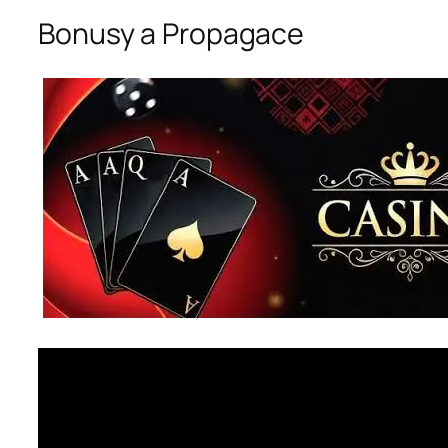
Bonusy a Propagace