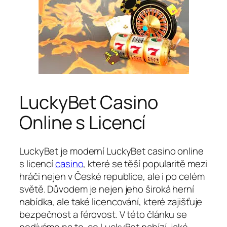
LuckyBet Casino
Online s Licencí
LuckyBet je moderní LuckyBet casino online
s licencí
casino
, které se těší popularitě mezi
hráči nejen v České republice, ale i po celém
světě. Důvodem je nejen jeho široká herní
nabídka, ale také licencování, které zajišťuje
bezpečnost a férovost. V této článku se
podíváme na to, co LuckyBet nabízí, jaké