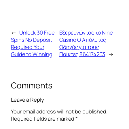
←
Unlock 30 Free
Εξερευνώντας το Nine
Spins No Deposit
Casino Ο Απόλυτος
Required Your
Οδηγός για τους
Guide to Winning
Παίκτες 864174203
→
Comments
Leave a Reply
Your email address will not be published.
Required fields are marked
*