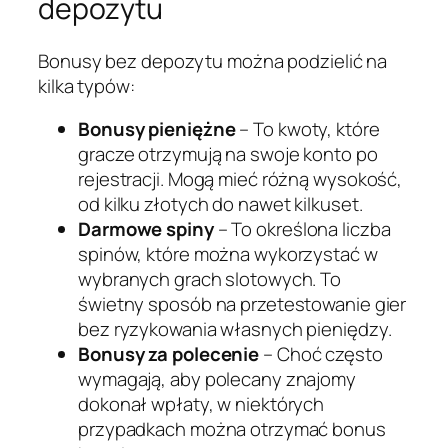
depozytu
Bonusy bez depozytu można podzielić na
kilka typów:
Bonusy pieniężne
– To kwoty, które
gracze otrzymują na swoje konto po
rejestracji. Mogą mieć różną wysokość,
od kilku złotych do nawet kilkuset.
Darmowe spiny
– To określona liczba
spinów, które można wykorzystać w
wybranych grach slotowych. To
świetny sposób na przetestowanie gier
bez ryzykowania własnych pieniędzy.
Bonusy za polecenie
– Choć często
wymagają, aby polecany znajomy
dokonał wpłaty, w niektórych
przypadkach można otrzymać bonus