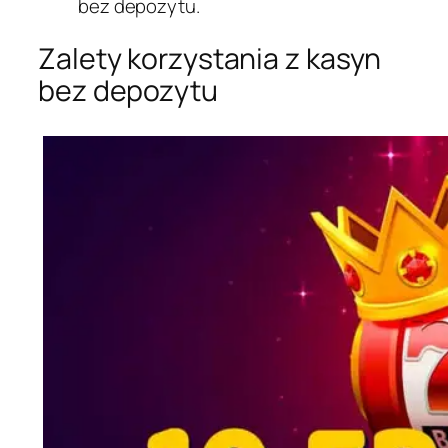
bez depozytu.
Zalety korzystania z kasyn
bez depozytu