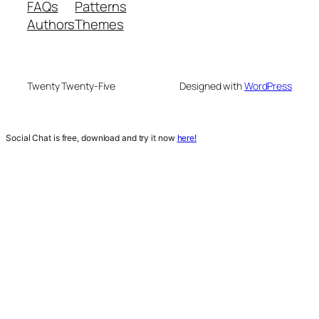
FAQs
Patterns
Authors
Themes
Twenty Twenty-Five
Designed with
WordPress
Social Chat is free, download and try it now
here!