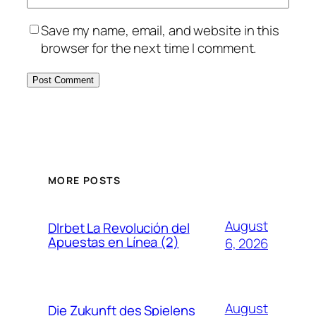
Save my name, email, and website in this
browser for the next time I comment.
MORE POSTS
August
Dlrbet La Revolución del
Apuestas en Línea (2)
6, 2026
August
Die Zukunft des Spielens