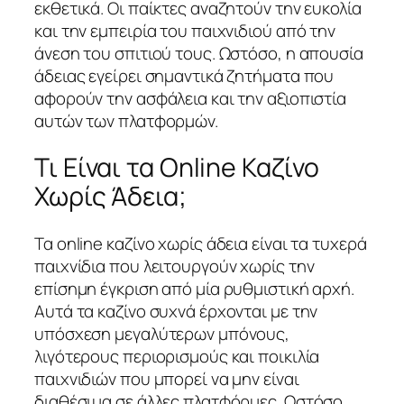
εκθετικά. Οι παίκτες αναζητούν την ευκολία
και την εμπειρία του παιχνιδιού από την
άνεση του σπιτιού τους. Ωστόσο, η απουσία
άδειας εγείρει σημαντικά ζητήματα που
αφορούν την ασφάλεια και την αξιοπιστία
αυτών των πλατφορμών.
Τι Είναι τα Online Καζίνο
Χωρίς Άδεια;
Τα online καζίνο χωρίς άδεια είναι τα τυχερά
παιχνίδια που λειτουργούν χωρίς την
επίσημη έγκριση από μία ρυθμιστική αρχή.
Αυτά τα καζίνο συχνά έρχονται με την
υπόσχεση μεγαλύτερων μπόνους,
λιγότερους περιορισμούς και ποικιλία
παιχνιδιών που μπορεί να μην είναι
διαθέσιμα σε άλλες πλατφόρμες. Ωστόσο,