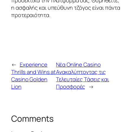
προσεκτικά την πλατφόρμα σας. Θυμηθείτε,
η ασφαλής και υπεύθυνη τζόγος είναι πάντα
προτεραιότητα.
←
Experience
Νέα Online Casino
Thrills and Wins at
Ανακαλύπτοντας τις
Casino Golden
Τελευταίες Τάσεις και
Lion
Προσφορές
→
Comments