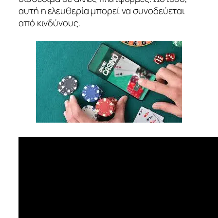
αυτή η ελευθερία μπορεί να συνοδεύεται
από κινδύνους.