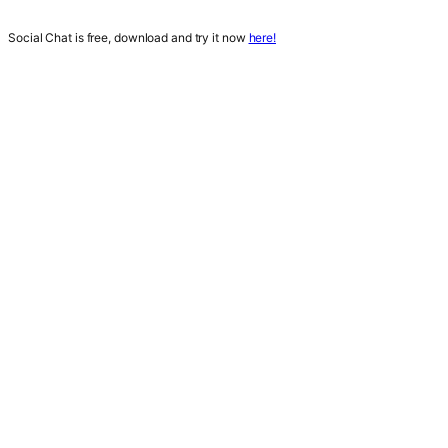
Social Chat is free, download and try it now
here!