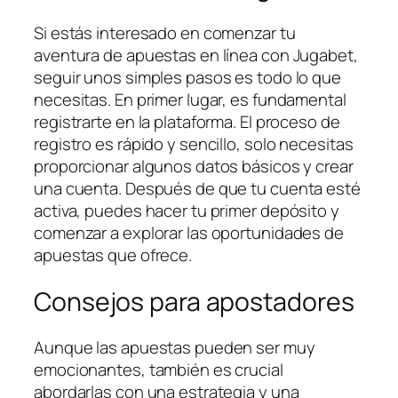
Si estás interesado en comenzar tu
aventura de apuestas en línea con Jugabet,
seguir unos simples pasos es todo lo que
necesitas. En primer lugar, es fundamental
registrarte en la plataforma. El proceso de
registro es rápido y sencillo, solo necesitas
proporcionar algunos datos básicos y crear
una cuenta. Después de que tu cuenta esté
activa, puedes hacer tu primer depósito y
comenzar a explorar las oportunidades de
apuestas que ofrece.
Consejos para apostadores
Aunque las apuestas pueden ser muy
emocionantes, también es crucial
abordarlas con una estrategia y una