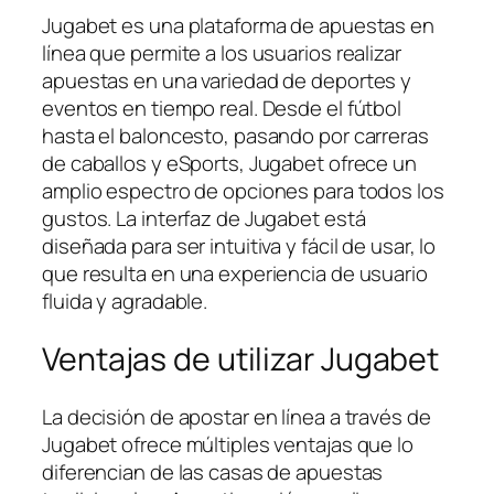
Jugabet es una plataforma de apuestas en
línea que permite a los usuarios realizar
apuestas en una variedad de deportes y
eventos en tiempo real. Desde el fútbol
hasta el baloncesto, pasando por carreras
de caballos y eSports, Jugabet ofrece un
amplio espectro de opciones para todos los
gustos. La interfaz de Jugabet está
diseñada para ser intuitiva y fácil de usar, lo
que resulta en una experiencia de usuario
fluida y agradable.
Ventajas de utilizar Jugabet
La decisión de apostar en línea a través de
Jugabet ofrece múltiples ventajas que lo
diferencian de las casas de apuestas