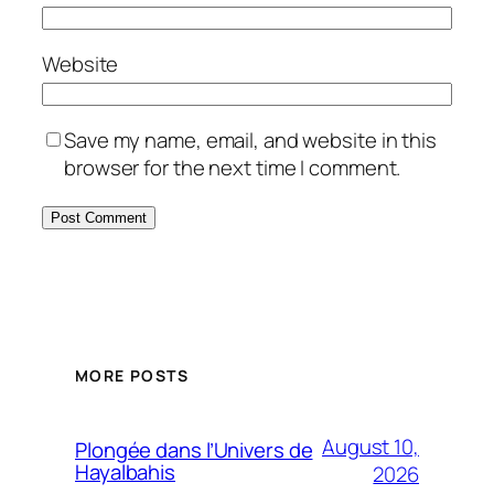
Website
Save my name, email, and website in this
browser for the next time I comment.
MORE POSTS
August 10,
Plongée dans l’Univers de
Hayalbahis
2026