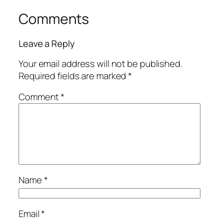
Comments
Leave a Reply
Your email address will not be published.
Required fields are marked
*
Comment
*
Name
*
Email
*