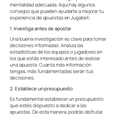
mentalidad adecuada. Aquí hay algunos
consejos que pueden ayudarte a mejorar tu
experiencia de apuestas en Jugabet:
1. Investiga antes de apostar
Una buena investigación es clave para tomar
decisiones informadas. Analiza las
estadísticas de los equipos o jugadores en
los que estás interesado antes de realizar
una apuesta. Cuanta más información
tengas, más fundamentadas serán tus
decisiones.
2. Establece un presupuesto
Es fundamental establecer un presupuesto
que estés dispuesto a dedicar a las
apuestas. De esta manera, podrás disfrutar