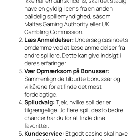
ikke har en dansk licens, skal det stadig
have en gyldig licens fra en anden
pålidelig spillemyndighed, såsom
Maltas Gaming Authority eller UK
Gambling Commission.
Læs Anmeldelser:
Undersøg casinoets
omdømme ved at læse anmeldelser fra
andre spillere. Dette kan give indsigt i
deres erfaringer.
Vær Opmærksom på Bonusser:
Sammenlign de tilbudte bonusser og
vilkårene for at finde det mest
fordelagtige.
Spiludvalg:
Tjek, hvilke spil der er
tilgængelige. Jo flere spil, desto bedre
chancer har du for at finde dine
favoritter.
Kundeservice:
Et godt casino skal have