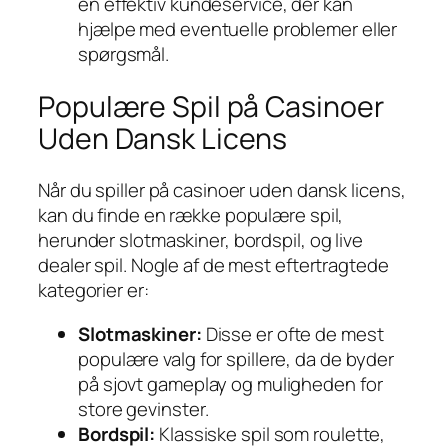
en effektiv kundeservice, der kan
hjælpe med eventuelle problemer eller
spørgsmål.
Populære Spil på Casinoer
Uden Dansk Licens
Når du spiller på casinoer uden dansk licens,
kan du finde en række populære spil,
herunder slotmaskiner, bordspil, og live
dealer spil. Nogle af de mest eftertragtede
kategorier er:
Slotmaskiner:
Disse er ofte de mest
populære valg for spillere, da de byder
på sjovt gameplay og muligheden for
store gevinster.
Bordspil:
Klassiske spil som roulette,