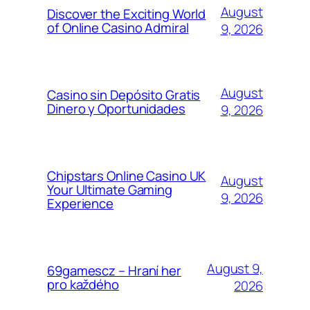
August
Discover the Exciting World
of Online Casino Admiral
9, 2026
August
Casino sin Depósito Gratis
Dinero y Oportunidades
9, 2026
Chipstars Online Casino UK
August
Your Ultimate Gaming
9, 2026
Experience
August 9,
69gamescz – Hraní her
pro každého
2026