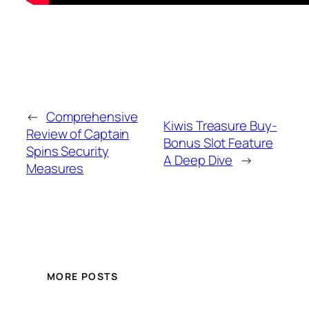
←
Comprehensive
Kiwis Treasure Buy-
Review of Captain
Bonus Slot Feature
Spins Security
A Deep Dive
→
Measures
MORE POSTS