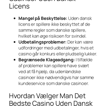
Licens
Mangel på Beskyttelse:
Uden dansk
licens er spillere ikke beskyttet af de
samme regler som danske spillere,
hvilket kan øge risikoen for svindel.
Udbetalingsproblemer:
Der kan være
udfordringer med udbetalinger, hvis et
casino går konkurs eller pludselig lukker.
Begrænsede Klageadgang:
I tilfælde
af problemer kan spillere have svært
ved at få hjælp, da udenlandske
casinoer ikke nødvendigvis har samme
kundeservice som danske casinoer.
Hvordan Vælger Man Det
Bedste Casino Uden Dansk