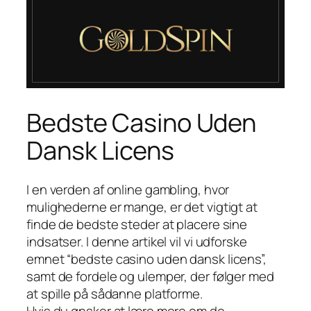
Bedste Casino Uden
Dansk Licens
I en verden af online gambling, hvor
mulighederne er mange, er det vigtigt at
finde de bedste steder at placere sine
indsatser. I denne artikel vil vi udforske
emnet “bedste casino uden dansk licens”,
samt de fordele og ulemper, der følger med
at spille på sådanne platforme.