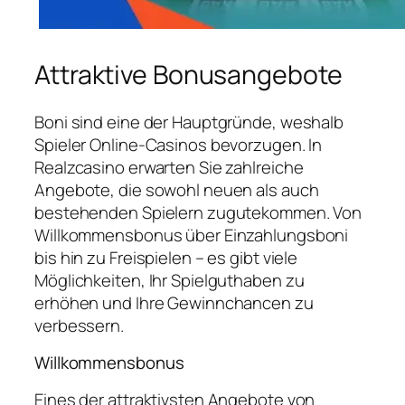
Attraktive Bonusangebote
Boni sind eine der Hauptgründe, weshalb
Spieler Online-Casinos bevorzugen. In
Realzcasino erwarten Sie zahlreiche
Angebote, die sowohl neuen als auch
bestehenden Spielern zugutekommen. Von
Willkommensbonus über Einzahlungsboni
bis hin zu Freispielen – es gibt viele
Möglichkeiten, Ihr Spielguthaben zu
erhöhen und Ihre Gewinnchancen zu
verbessern.
Willkommensbonus
Eines der attraktivsten Angebote von