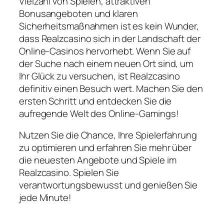
Vielzahl von Spielen, attraktiven
Bonusangeboten und klaren
Sicherheitsmaßnahmen ist es kein Wunder,
dass Realzcasino sich in der Landschaft der
Online-Casinos hervorhebt. Wenn Sie auf
der Suche nach einem neuen Ort sind, um
Ihr Glück zu versuchen, ist Realzcasino
definitiv einen Besuch wert. Machen Sie den
ersten Schritt und entdecken Sie die
aufregende Welt des Online-Gamings!
Nutzen Sie die Chance, Ihre Spielerfahrung
zu optimieren und erfahren Sie mehr über
die neuesten Angebote und Spiele im
Realzcasino. Spielen Sie
verantwortungsbewusst und genießen Sie
jede Minute!