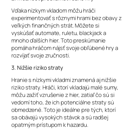
Vďaka nízkym vkladom môžu hráči
experimentovať s rôznymi hrami bez obavy z
veľkých finančných strát. Môžete si
vyskúšať automate, ruletu, blackjack a
mnoho ďalších hier. Toto preskúmanie
pomáha hráčom nájsť svoje obľúbené hry a
rozvíjať svoje zručnosti.
3. Nižšie riziko straty
Hranie s nízkymi vkladmi znamená aj nižšie
riziko straty. Hráči, ktorí vkladajú malé sumy,
môžu zažiť vzrušenie z hier, zatiaľ čo sú si
vedomí toho, že ich potenciálne straty sú
obmedzené. Toto je ideálne pre tých, ktorí
sa obávajú vysokých stávok a sú radšej
opatrným prístupom k hazardu.