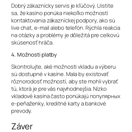
Dobrý zákaznícky servis je kľúčový. Uistite
sa, že kasíno ponúka niekoľko možností
kontaktovania zákazníckej podpory, ako sú
live chat, e-mail alebo telefón. Rýchla reakcia
na otázky a problémy je dôležitá pre celkovú
skúsenosť hráča.
4. Možnosti platby
Skontrolujte, aké možnosti vkladu a výberu
sú dostupné v kasíne. Mala by existovať
rôznorodosť možností, aby ste mohli vybrať
tú, ktorá je pre vás najvhodnejšia. Nízko
vkladové kasína často ponúkajú популярных
e-peňaženky, kreditné karty a bankové
prevody.
Záver