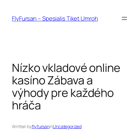
FlyFursan – Spesialis Tiket Umroh
Nízko vkladové online
kasíno Zábava a
výhody pre každého
hráča
Written by
flyfursan
in
Uncategorized