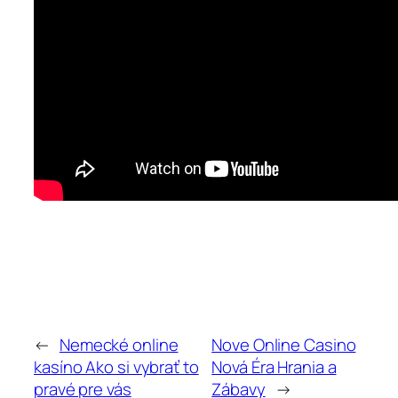
←
Nemecké online
Nove Online Casino
kasíno Ako si vybrať to
Nová Éra Hrania a
pravé pre vás
Zábavy
→