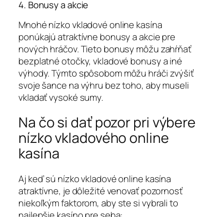
4. Bonusy a akcie
Mnohé nízko vkladové online kasína
ponúkajú atraktívne bonusy a akcie pre
nových hráčov. Tieto bonusy môžu zahŕňať
bezplatné otočky, vkladové bonusy a iné
výhody. Týmto spôsobom môžu hráči zvýšiť
svoje šance na výhru bez toho, aby museli
vkladať vysoké sumy.
Na čo si dať pozor pri výbere
nízko vkladového online
kasína
Aj keď sú nízko vkladové online kasína
atraktívne, je dôležité venovať pozornosť
niekoľkým faktorom, aby ste si vybrali to
najlepšie kasíno pre seba: