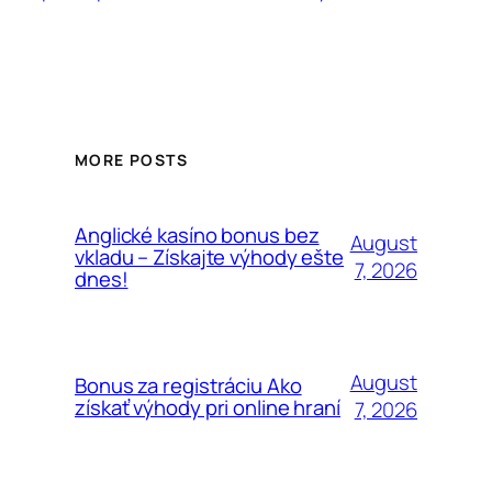
MORE POSTS
Anglické kasíno bonus bez
August
vkladu – Získajte výhody ešte
7, 2026
dnes!
August
Bonus za registráciu Ako
získať výhody pri online hraní
7, 2026