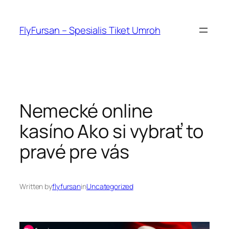
FlyFursan – Spesialis Tiket Umroh
Nemecké online
kasíno Ako si vybrať to
pravé pre vás
Written by
flyfursan
in
Uncategorized