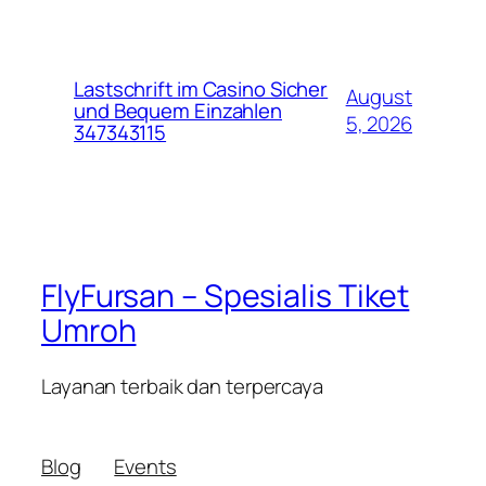
Lastschrift im Casino Sicher
August
und Bequem Einzahlen
5, 2026
347343115
FlyFursan – Spesialis Tiket
Umroh
Layanan terbaik dan terpercaya
Blog
Events