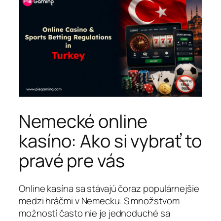
Nemecké online
kasíno: Ako si vybrať to
pravé pre vás
Online kasína sa stávajú čoraz populárnejšie
medzi hráčmi v Nemecku. S množstvom
možností často nie je jednoduché sa