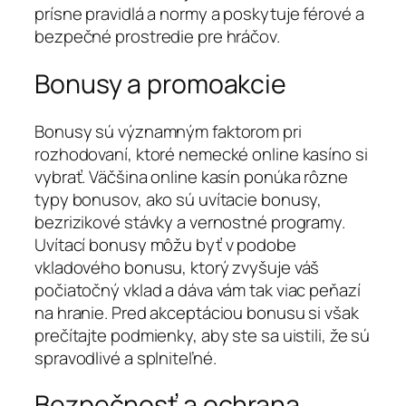
prísne pravidlá a normy a poskytuje férové a
bezpečné prostredie pre hráčov.
Bonusy a promoakcie
Bonusy sú významným faktorom pri
rozhodovaní, ktoré nemecké online kasíno si
vybrať. Väčšina online kasín ponúka rôzne
typy bonusov, ako sú uvítacie bonusy,
bezrizikové stávky a vernostné programy.
Uvítací bonusy môžu byť v podobe
vkladového bonusu, ktorý zvyšuje váš
počiatočný vklad a dáva vám tak viac peňazí
na hranie. Pred akceptáciou bonusu si však
prečítajte podmienky, aby ste sa uistili, že sú
spravodlivé a splniteľné.
Bezpečnosť a ochrana