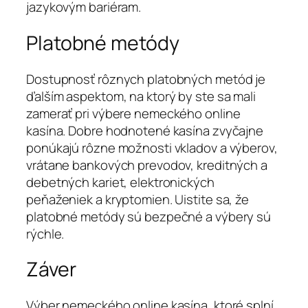
jazykovým bariéram.
Platobné metódy
Dostupnosť rôznych platobných metód je
ďalším aspektom, na ktorý by ste sa mali
zamerať pri výbere nemeckého online
kasína. Dobre hodnotené kasína zvyčajne
ponúkajú rôzne možnosti vkladov a výberov,
vrátane bankových prevodov, kreditných a
debetných kariet, elektronických
peňaženiek a kryptomien. Uistite sa, že
platobné metódy sú bezpečné a výbery sú
rýchle.
Záver
Výber nemeckého online kasína, ktoré splní