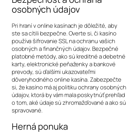
osobných údajov
Pri hraní v online kasínach je dôležité, aby
ste sa cítili bezpečne. Overte si, či kasíno
používa šifrovanie SSL na ochranu vašich
osobných a finančných údajov. Bezpečné
platobné metódy, ako sú kreditné a debetné
karty, elektronické peňaženky a bankové
prevody, sú ďalšími ukazovateľmi
dôveryhodného online kasína. Zabezpečte
si, že kasíno má aj politiku ochrany osobných
údajov, ktorá by vám mala poskytnúť prehľad
o tom, aké údaje sú zhromažďované a ako sú
spravované.
Herná ponuka