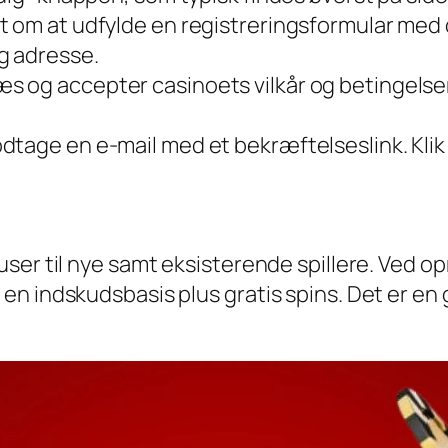
dt om at udfylde en registreringsformular med
g adresse.
s og accepter casinoets vilkår og betingelser.
odtage en e-mail med et bekræftelseslink. Klik 
ser til nye samt eksisterende spillere. Ved op
n indskudsbasis plus gratis spins. Det er en g