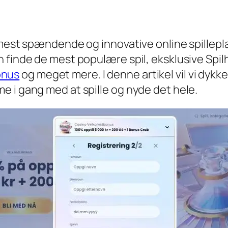
e mest spændende og innovative online spille
 finde de mest populære spil, eksklusive Spi
onus
og meget mere. I denne artikel vil vi dykk
 i gang med at spille og nyde det hele.