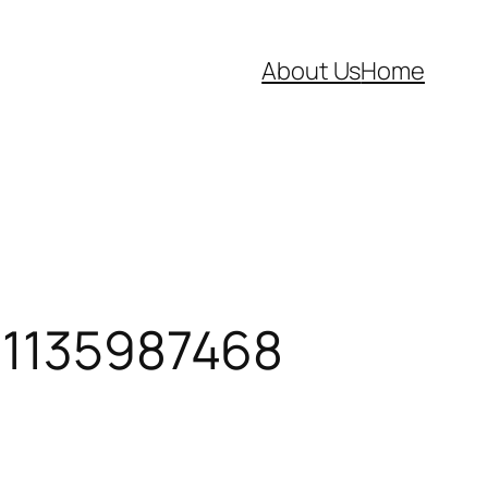
About Us
Home
 -1135987468