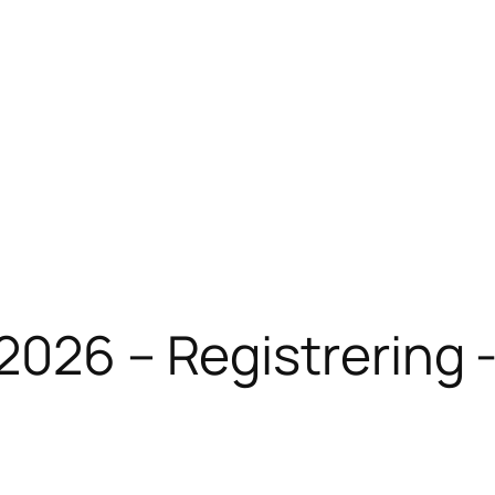
2026 – Registrering