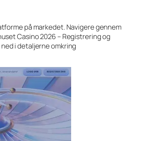
platforme på markedet. Navigere gennem
lhuset Casino 2026 – Registrering og
e ned i detaljerne omkring