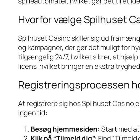
spilleautomater, hvilket gør det til et id
Hvorfor vælge Spilhuset C
Spilhuset Casino skiller sig ud fra mæ
og kampagner, der gør det muligt for ny
tilgængelig 24/7, hvilket sikrer, at hjæl
licens, hvilket bringer en ekstra tryghed 
Registreringsprocessen ho
At registrere sig hos Spilhuset Casino er
ingen tid:
Besøg hjemmesiden:
Start med at 
Klik på “Tilmeld dig”:
Find “Tilmeld 