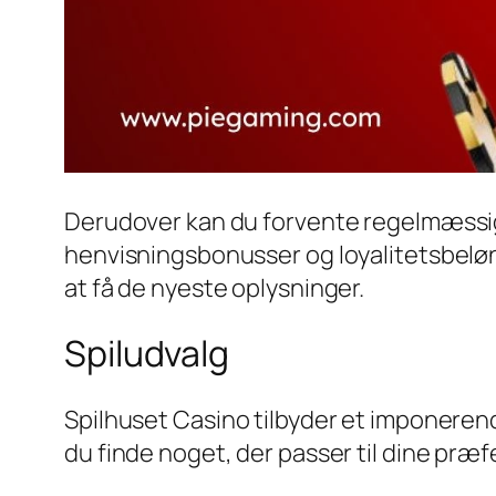
Derudover kan du forvente regelmæssi
henvisningsbonusser og loyalitetsbelø
at få de nyeste oplysninger.
Spiludvalg
Spilhuset Casino tilbyder et imponerende 
du finde noget, der passer til dine præ