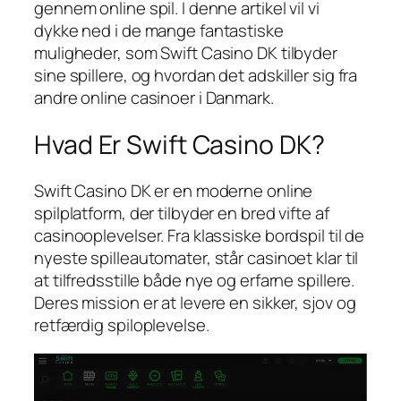
gennem online spil. I denne artikel vil vi
dykke ned i de mange fantastiske
muligheder, som Swift Casino DK tilbyder
sine spillere, og hvordan det adskiller sig fra
andre online casinoer i Danmark.
Hvad Er Swift Casino DK?
Swift Casino DK er en moderne online
spilplatform, der tilbyder en bred vifte af
casinooplevelser. Fra klassiske bordspil til de
nyeste spilleautomater, står casinoet klar til
at tilfredsstille både nye og erfarne spillere.
Deres mission er at levere en sikker, sjov og
retfærdig spiloplevelse.