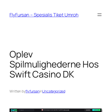
FlyFursan – Spesialis Tiket Umroh
Oplev
Spilmulighederne Hos
Swift Casino DK
Written by
flyfursan
in
Uncategorized