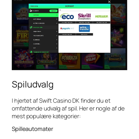
Spiludvalg
I hjertet af Swift Casino DK finder du et
omfattende udvalg af spil. Her er nogle af de
mest populære kategorier:
Spilleautomater