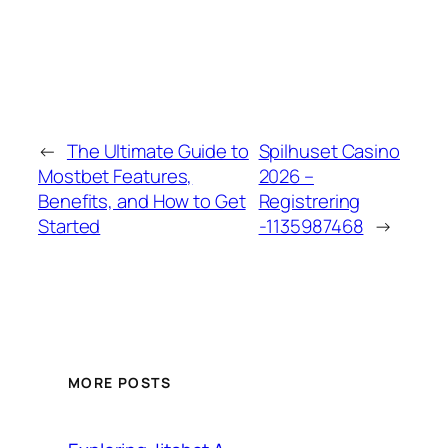
←
The Ultimate Guide to
Spilhuset Casino
Mostbet Features,
2026 –
Benefits, and How to Get
Registrering
Started
-1135987468
→
MORE POSTS