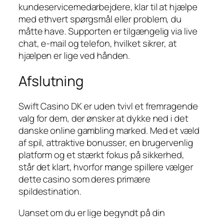
kundeservicemedarbejdere, klar til at hjælpe
med ethvert spørgsmål eller problem, du
måtte have. Supporten er tilgængelig via live
chat, e-mail og telefon, hvilket sikrer, at
hjælpen er lige ved hånden.
Afslutning
Swift Casino DK er uden tvivl et fremragende
valg for dem, der ønsker at dykke ned i det
danske online gambling marked. Med et væld
af spil, attraktive bonusser, en brugervenlig
platform og et stærkt fokus på sikkerhed,
står det klart, hvorfor mange spillere vælger
dette casino som deres primære
spildestination.
Uanset om du er lige begyndt på din