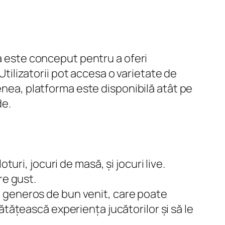
ta este conceput pentru a oferi
Utilizatorii pot accesa o varietate de
enea, platforma este disponibilă atât pe
de.
turi, jocuri de masă, și jocuri live.
re gust.
t generos de bun venit, care poate
ătățească experiența jucătorilor și să le