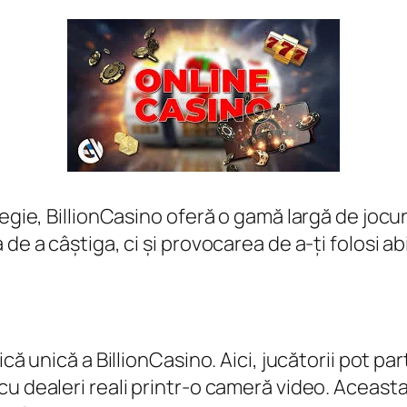
egie, BillionCasino oferă o gamă largă de jocuri
e a câștiga, ci și provocarea de a-ți folosi abi
ă unică a BillionCasino. Aici, jucătorii pot parti
u dealeri reali printr-o cameră video. Aceasta