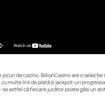
 jocuri de cazino. BillionCasino are o selecție 
 cu multe linii de plată și jackpot-uri progresi
-se astfel că fiecare jucător poate găsi un slo