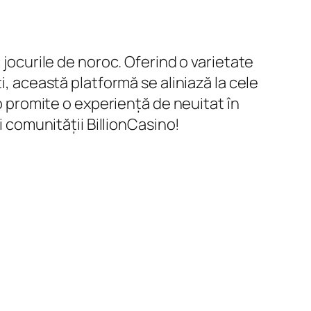
 jocurile de noroc. Oferind o varietate
i, această platformă se aliniază la cele
no promite o experiență de neuitat în
i comunității BillionCasino!