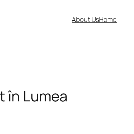
About Us
Home
at în Lumea