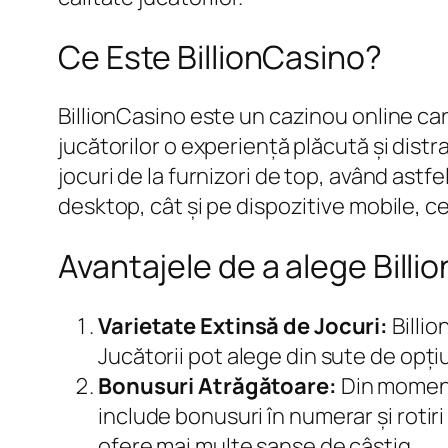
Ce Este BillionCasino?
BillionCasino este un cazinou online car
jucătorilor o experiență plăcută și distr
jocuri de la furnizori de top, având ast
desktop, cât și pe dispozitive mobile, ce
Avantajele de a alege Billi
Varietate Extinsă de Jocuri:
Billio
Jucătorii pot alege din sute de opți
Bonusuri Atrăgătoare:
Din momentu
include bonusuri în numerar și rotir
ofere mai multe șanse de câștig.