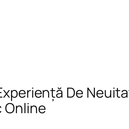
 Experiență De Neuit
c Online