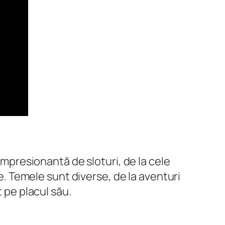
impresionantă de sloturi, de la cele
ve. Temele sunt diverse, de la aventuri
t pe placul său.