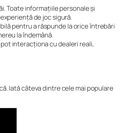
ăi. Toate informațiile personale și
 experiență de joc sigură.
ilă pentru a răspunde la orice întrebări
 mereu la îndemână.
 pot interacționa cu dealeri reali,
ască. Iată câteva dintre cele mai populare