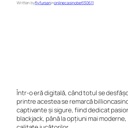
Written by
flyfursan
in
onlinecasinobet130611
Într-o eră digitală, când totul se desfăș
printre acestea se remarcă billioncasin
captivante și sigure, fiind dedicat pasio
blackjack, până la opțiuni mai moderne
calitate jucătorilor.