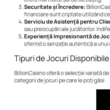
Securitate și Încredere:
BillionCas
financiare sunt criptate utilizând c
Serviciu de Asistență pentru Clie
sau preocupări ale jucătorilor. Ind
Experiență Impresionantă de Joc 
oferind o senzație autentică a unui 
Tipuri de Jocuri Disponibile
BillionCasino oferă o selecție variată de 
categorii de jocuri pe care le poți găsi: