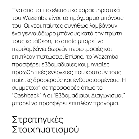
Ένα από τα πιο ελκυστικά χαρακτηριστικά
του Wazamba είναι το πρόγραμμα μπόνους
του. Οι νέοι παίκτες συνήθως λαμβάνουν
ένα γενναιόδωρο μπόνους κατά την πρώτη
τους κατάθεση, το οποίο μπορεί να
περιλαμβάνει δωρεάν περιστροφές και
επιπλέον πιστώσεις. Επίσης, το Wazamba
προσφέρει εβδομαδιαίες και μηνιαίες
προωθητικές ενέργειες που κρατούν τους
παίκτες δροσερούς και ενθουσιασμένους. Η
συμμετοχή σε προσφορές όπως το
“Cashback” ή οι “Εβδομαδιαίοι Διαγωνισμοί”
μπορεί να προσφέρει επιπλέον προνόμια.
Στρατηγικές
Στοιχηματισμού