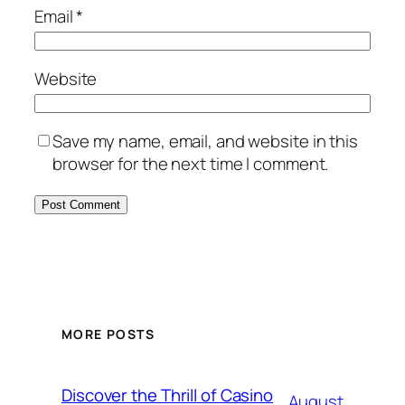
Email
*
Website
Save my name, email, and website in this
browser for the next time I comment.
MORE POSTS
Discover the Thrill of Casino
August