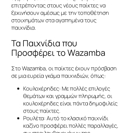
επιτρέποντας στους νέους παίκτες να
ξεκινήσουν αμέσως με την τοποθέτηση
στοιχημάτων στα αγαπημένα τους
παιχνίδια.
Τα Παιχνίδια που
Προσφέρει το Wazamba
Στο Wazamba, οι παίκτες έχουν πρόσβαση
σε μια ευρεία γκάμα παιχνιδιών, όπως:
Κουλοχέρηδες: Με πολλές επιλογές
θεμάτων και γραμμών πληρωμής, οι
κουλοχέρηδες είναι πάντα δημοφιλείς
στους παίκτες.
Ρουλέτα: Αυτό το κλασικό παιχνίδι
καζίνο προσφέρει πολλές παραλλαγές,