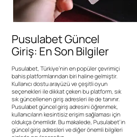
Pusulabet Güncel
Giriş: En Son Bilgiler
Pusulabet, Türkiye’nin en popüler çevrimiçi
bahis platformlarından biri haline gelmiştir.
Kullanıcı dostu arayüzü ve çeşitli oyun
seçenekleri ile dikkat çeken bu platform, sık
sık güncellenen giriş adresleri ile de tanınır.
Pusulabet güncel giriş adresini öğrenmek,
kullanıcıların kesintisiz erişim sağlaması için
oldukça önemlidir. Bu makalede, Pusulabet’in
güncel giriş adresleri ve diğer önemli bilgileri