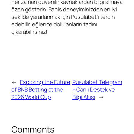
her zaman güvenilir kaynaklardan bilgi almaya
özen gösterin. Bahis deneyiminizden en iyi
şekilde yararlanmak için Pusulabet’i tercih
edebilir, eğlence dolu anların tadını
çıkarabilirsiniz!
←
Exploring the Future
Pusulabet Telegram
of BNB Betting at the
– Canlı Destek ve
2026 World Cup
Bilgi Akışı
→
Comments