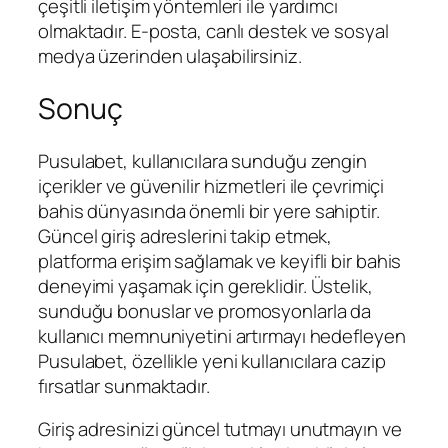
çeşitli iletişim yöntemleri ile yardımcı
olmaktadır. E-posta, canlı destek ve sosyal
medya üzerinden ulaşabilirsiniz.
Sonuç
Pusulabet, kullanıcılara sunduğu zengin
içerikler ve güvenilir hizmetleri ile çevrimiçi
bahis dünyasında önemli bir yere sahiptir.
Güncel giriş adreslerini takip etmek,
platforma erişim sağlamak ve keyifli bir bahis
deneyimi yaşamak için gereklidir. Üstelik,
sunduğu bonuslar ve promosyonlarla da
kullanıcı memnuniyetini artırmayı hedefleyen
Pusulabet, özellikle yeni kullanıcılara cazip
fırsatlar sunmaktadır.
Giriş adresinizi güncel tutmayı unutmayın ve