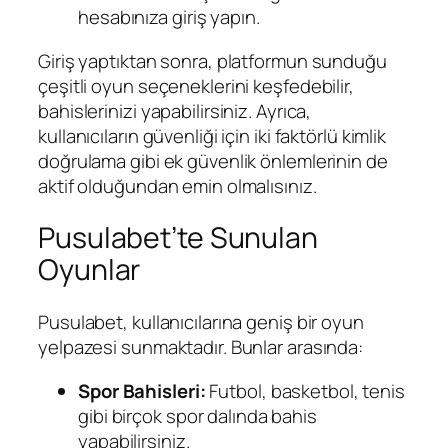
hesabınıza giriş yapın.
Giriş yaptıktan sonra, platformun sunduğu
çeşitli oyun seçeneklerini keşfedebilir,
bahislerinizi yapabilirsiniz. Ayrıca,
kullanıcıların güvenliği için iki faktörlü kimlik
doğrulama gibi ek güvenlik önlemlerinin de
aktif olduğundan emin olmalısınız.
Pusulabet’te Sunulan
Oyunlar
Pusulabet, kullanıcılarına geniş bir oyun
yelpazesi sunmaktadır. Bunlar arasında:
Spor Bahisleri:
Futbol, basketbol, tenis
gibi birçok spor dalında bahis
yapabilirsiniz.