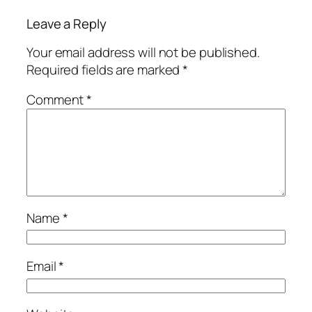
Leave a Reply
Your email address will not be published.
Required fields are marked
*
Comment
*
Name
*
Email
*