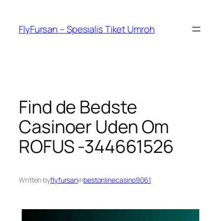
FlyFursan – Spesialis Tiket Umroh
Find de Bedste
Casinoer Uden Om
ROFUS -344661526
Written by
flyfursan
in
bestonlinecasino9061