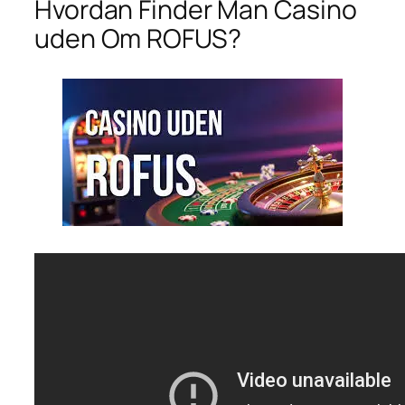
Hvordan Finder Man Casino
uden Om ROFUS?