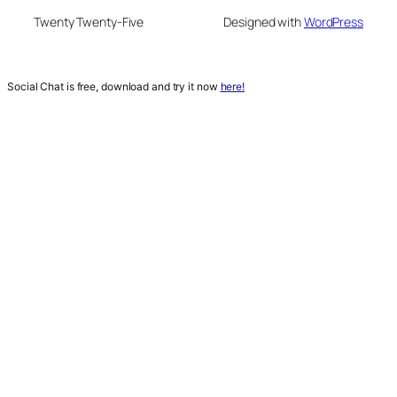
Twenty Twenty-Five
Designed with
WordPress
Social Chat is free, download and try it now
here!