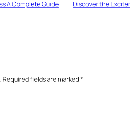
ss A Complete Guide
Discover the Excit
.
Required fields are marked
*