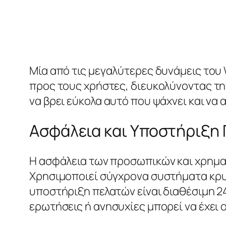
Μία από τις μεγαλύτερες δυνάμεις του 
προς τους χρήστες, διευκολύνοντας την
να βρει εύκολα αυτό που ψάχνει και να
Ασφάλεια και Υποστήριξη
Η ασφάλεια των προσωπικών και χρηματ
Χρησιμοποιεί σύγχρονα συστήματα κρυπ
υποστήριξη πελατών είναι διαθέσιμη 2
ερωτήσεις ή ανησυχίες μπορεί να έχει ο