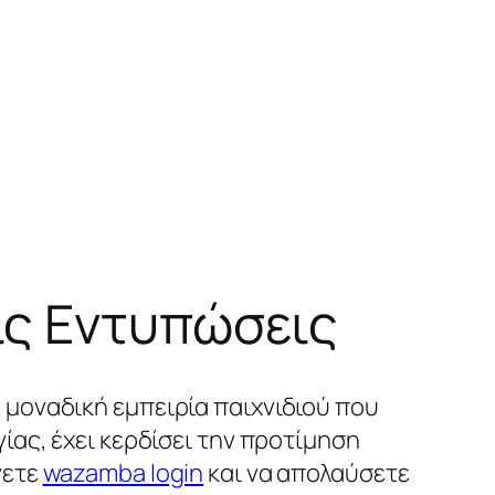
ις Εντυπώσεις
 μοναδική εμπειρία παιχνιδιού που
ίας, έχει κερδίσει την προτίμηση
νετε
wazamba login
και να απολαύσετε