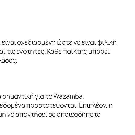
είναι σχεδιασμένη ώστε να είναι φιλική
ι τις ενότητες. Κάθε παίκτης μπορεί
λάδες.
ά σημαντική για το Wazamba.
εδομένα προστατεύονται. Επιπλέον, η
ιμη να απαντήσει σε οποιεσδήποτε