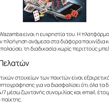
Wazamba είναι η ευχρηστία του. Η πλατφόρμα 
 πλοήγηση ανάμεσα στα διάφορα παιχνίδια κα
 απολαύσει τη διαδικασία χωρίς περιττούς μπε
 Πελατών
ικών στοιχείων των παικτών είναι εξαιρετικ
τογράφησης για να διασφαλίσει ότι όλα τα δ
4/7 μέσω ζωντανής συνομιλίας και email, έτο
 παίκτης.