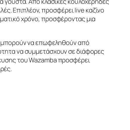
α γούστα. Από κλασικές κουλοχέρηδες
λές. Επιπλέον, προσφέρει live καζίνο
γματικό χρόνο, προσφέροντας μια
ες μπορούν να επωφεληθούν από
ότητα να συμμετάσχουν σε διάφορες
άβευσης του Wazamba προσφέρει
ρές.