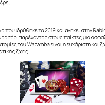
έρει.
ο που ιδρύθηκε το 2019 και ανήκει στην Rabidi
υρασάο, παρέχοντας στους παίκτες μια ασφαλ
ινοτομίες του Wazamba είναι η ευχάριστη και
ατικής ζωής.