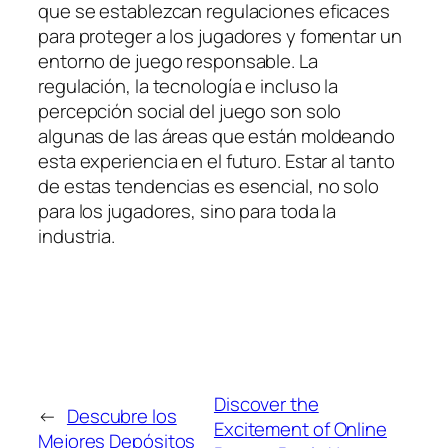
que se establezcan regulaciones eficaces
para proteger a los jugadores y fomentar un
entorno de juego responsable. La
regulación, la tecnología e incluso la
percepción social del juego son solo
algunas de las áreas que están moldeando
esta experiencia en el futuro. Estar al tanto
de estas tendencias es esencial, no solo
para los jugadores, sino para toda la
industria.
Discover the
←
Descubre los
Excitement of Online
Mejores Depósitos