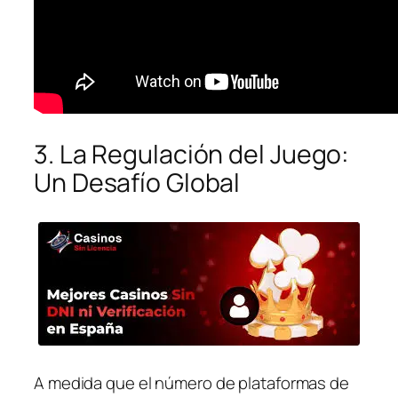
3. La Regulación del Juego:
Un Desafío Global
A medida que el número de plataformas de