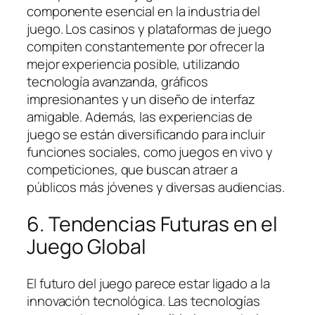
componente esencial en la industria del
juego. Los casinos y plataformas de juego
compiten constantemente por ofrecer la
mejor experiencia posible, utilizando
tecnología avanzanda, gráficos
impresionantes y un diseño de interfaz
amigable. Además, las experiencias de
juego se están diversificando para incluir
funciones sociales, como juegos en vivo y
competiciones, que buscan atraer a
públicos más jóvenes y diversas audiencias.
6. Tendencias Futuras en el
Juego Global
El futuro del juego parece estar ligado a la
innovación tecnológica. Las tecnologías