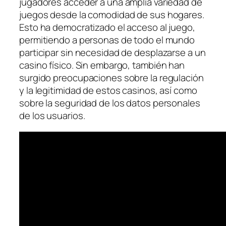
jugadores acceder a una amplia variedad de
juegos desde la comodidad de sus hogares.
Esto ha democratizado el acceso al juego,
permitiendo a personas de todo el mundo
participar sin necesidad de desplazarse a un
casino físico. Sin embargo, también han
surgido preocupaciones sobre la regulación
y la legitimidad de estos casinos, así como
sobre la seguridad de los datos personales
de los usuarios.