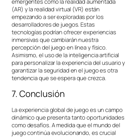
emergentes como la realidad aumentada
(AR) y la realidad virtual (VR) están
empezando a ser exploradas por los
desarrolladores de juegos. Estas
tecnologías podrían ofrecer experiencias
inmersivas que cambiarán nuestra
percepción del juego en línea y físico.
Asimismo, el uso de la inteligencia artificial
para personalizar la experiencia del usuario y
garantizar la seguridad en el juego es otra
tendencia que se espera que crezca.
7. Conclusión
La experiencia global de juego es un campo
dinámico que presenta tanto oportunidades
como desafíos. A medida que el mundo del
juego continúa evolucionando, es crucial