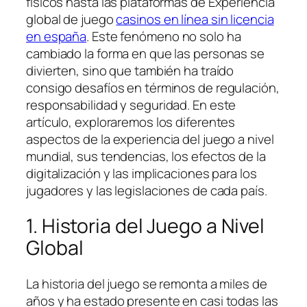
físicos hasta las plataformas de Experiencia
global de juego
casinos en línea sin licencia
en españa
. Este fenómeno no solo ha
cambiado la forma en que las personas se
divierten, sino que también ha traído
consigo desafíos en términos de regulación,
responsabilidad y seguridad. En este
artículo, exploraremos los diferentes
aspectos de la experiencia del juego a nivel
mundial, sus tendencias, los efectos de la
digitalización y las implicaciones para los
jugadores y las legislaciones de cada país.
1. Historia del Juego a Nivel
Global
La historia del juego se remonta a miles de
años y ha estado presente en casi todas las