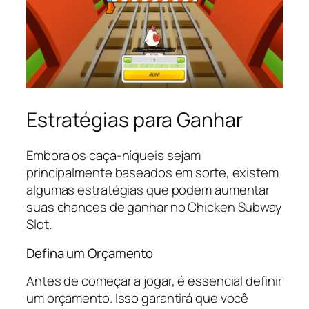
Estratégias para Ganhar
Embora os caça-níqueis sejam
principalmente baseados em sorte, existem
algumas estratégias que podem aumentar
suas chances de ganhar no Chicken Subway
Slot.
Defina um Orçamento
Antes de começar a jogar, é essencial definir
um orçamento. Isso garantirá que você