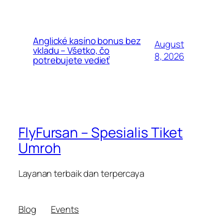
Anglické kasíno bonus bez
August
vkladu – Všetko, čo
8, 2026
potrebujete vedieť
FlyFursan – Spesialis Tiket
Umroh
Layanan terbaik dan terpercaya
Blog
Events