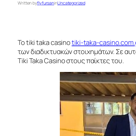
Written by
flyfursan
in
Uncategorized
Το tiki taka casino
tiki-taka-casino.com.
των διαδικτυακών στοιχημάτων. Σε αυτ
Tiki Taka Casino στους παίκτες του.