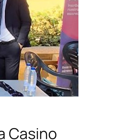
a Casino