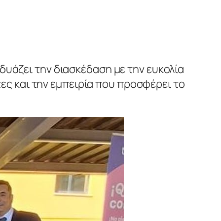
υάζει την διασκέδαση με την ευκολία
ες και την εμπειρία που προσφέρει το