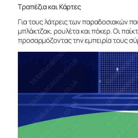
Τραπέζια και Κάρτες
Για τους λάτρεις των παραδοσιακών παι
μπλάκτζακ, ρουλέτα και πόκερ. Οι παίκ
προσαρμόζοντας την εμπειρία τους σύμ