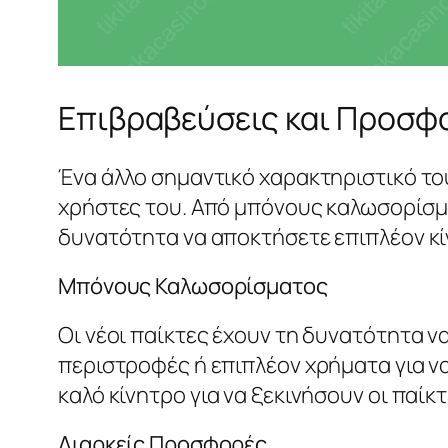
Επιβραβεύσεις και Προσφ
Ένα άλλο σημαντικό χαρακτηριστικό του
χρήστες του. Από μπόνους καλωσορίσμα
δυνατότητα να αποκτήσετε επιπλέον κί
Μπόνους Καλωσορίσματος
Οι νέοι παίκτες έχουν τη δυνατότητα
περιστροφές ή επιπλέον χρήματα για ν
καλό κίνητρο για να ξεκινήσουν οι παίκ
Διαρκείς Προσφορές