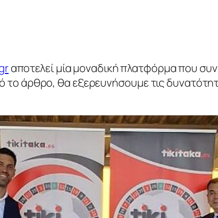
gr
αποτελεί μία μοναδική πλατφόρμα που συνδ
ό το άρθρο, θα εξερευνήσουμε τις δυνατότητ