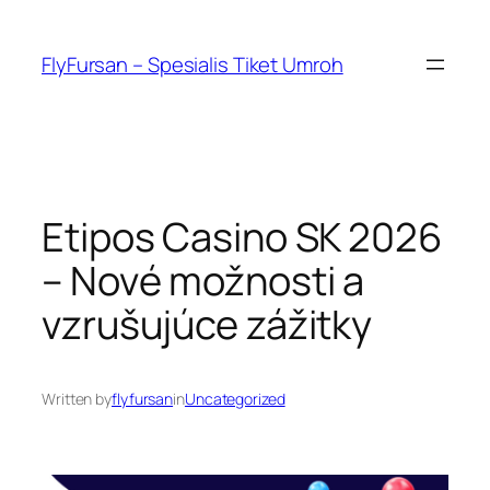
FlyFursan – Spesialis Tiket Umroh
Etipos Casino SK 2026
– Nové možnosti a
vzrušujúce zážitky
Written by
flyfursan
in
Uncategorized