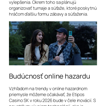
vylepšenia. Okrem toho sa plánujú
organizovať turnaje a súťaže, ktoré poskytnú
hráčom ďalšiu formu zábavy a súťaženia.
Budúcnosť online hazardu
Vzhľadom na trendy v online hazardnom
priemysle môžeme očakávať, že Etipos
Casino SK v roku 2026 bude v čele inovácií. S