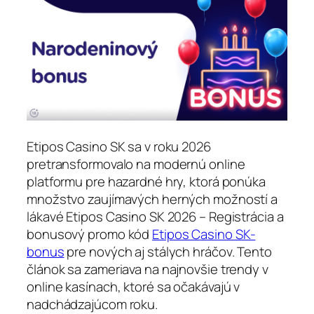
Etipos Casino SK sa v roku 2026
pretransformovalo na modernú online
platformu pre hazardné hry, ktorá ponúka
množstvo zaujímavých herných možností a
lákavé Etipos Casino SK 2026 – Registrácia a
bonusový promo kód
Etipos Casino SK-
bonus
pre nových aj stálych hráčov. Tento
článok sa zameriava na najnovšie trendy v
online kasínach, ktoré sa očakávajú v
nadchádzajúcom roku.