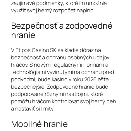
zaujímavé podmienky, ktoré im umožnia
využiť svoj herný rozpočet naplno.
Bezpečnosť a zodpovedné
hranie
V Etipos Casino SK sa kladie dôraz na
bezpečnosť a ochranu osobných údajov
hráčov. S novými regulačnými normami a
technológiami vyvinutými na ochranu pred
podvodmi, bude kasíno v roku 2026 ešte
bezpečnejšie. Zodpovedné hranie bude
podporované rôznymi nástrojmi, ktoré
pomôžu hráčom kontrolovať svoj herný beh
a nastaviť si limity.
Mobilné hranie