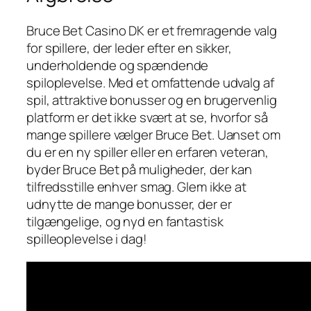
Bruce Bet Casino DK er et fremragende valg
for spillere, der leder efter en sikker,
underholdende og spændende
spiloplevelse. Med et omfattende udvalg af
spil, attraktive bonusser og en brugervenlig
platform er det ikke svært at se, hvorfor så
mange spillere vælger Bruce Bet. Uanset om
du er en ny spiller eller en erfaren veteran,
byder Bruce Bet på muligheder, der kan
tilfredsstille enhver smag. Glem ikke at
udnytte de mange bonusser, der er
tilgængelige, og nyd en fantastisk
spilleoplevelse i dag!