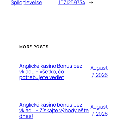
Spiloplevelse
1071259734
→
MORE POSTS
Anglické kasíno Bonus bez
August
vkladu – Všetko, čo
7, 2026
potrebujete vedieť
Anglické kasíno bonus bez
August
vkladu – Získajte výhody ešte
7, 2026
dnes!