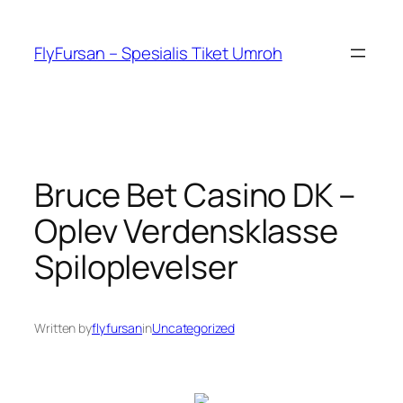
FlyFursan – Spesialis Tiket Umroh
Bruce Bet Casino DK –
Oplev Verdensklasse
Spiloplevelser
Written by
flyfursan
in
Uncategorized