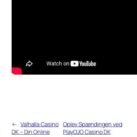
←
Valhalla Casino
Oplev Spændingen ved
DK – Din Online
PlayOJO Casino DK