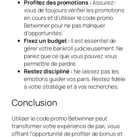
Profitez des promotions :
Assurez-
vous de toujours vérifier les promotions
en cours et d’utiliser le code promo
Betwinner pour ne pas manquer
d’opportunités.
Fixez un budget :
Il est essentiel de
gérer votre bankroll judicieusement. Ne
pariez que ce que vous pouvez vous
permettre de perdre.
Restez discipliné :
Ne laissez pas les
émotions guider vos paris. Restez fidèle
à votre stratégie et à vos recherches.
Conclusion
Utiliser le code promo Betwinner peut
transformer votre expérience de pari, vous
offrant l’opportunité de profiter de bonus et