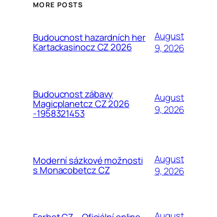
MORE POSTS
August
Budoucnost hazardních her
Kartackasinocz CZ 2026
9, 2026
Budoucnost zábavy
August
Magicplanetcz CZ 2026
9, 2026
-1958321453
August
Moderní sázkové možnosti
s Monacobetcz CZ
9, 2026
August