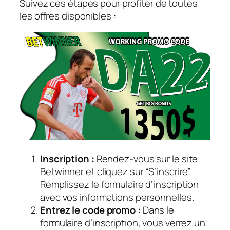
Suivez ces étapes pour profiter de toutes
les offres disponibles :
Inscription :
Rendez-vous sur le site
Betwinner et cliquez sur “S’inscrire”.
Remplissez le formulaire d’inscription
avec vos informations personnelles.
Entrez le code promo :
Dans le
formulaire d’inscription, vous verrez un