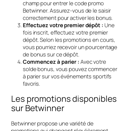
champ pour entrer le code promo
Betwinner. Assurez-vous de le saisir
correctement pour activer les bonus.
Effectuez votre premier dépôt :
Une
fois inscrit, effectuez votre premier
dépôt. Selon les promotions en cours,
vous pourriez recevoir un pourcentage
de bonus sur ce dépôt.
Commencez à parier :
Avec votre
solde bonus, vous pouvez commencer
à parier sur vos événements sportifs
favoris.
Les promotions disponibles
sur Betwinner
Betwinner propose une variété de
promotions qui changent régulièrement.