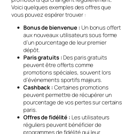
Voici quelques exemples des offres que
vous pouvez espérer trouver :
Bonus de bienvenue :
Un bonus offert
aux nouveaux utilisateurs sous forme
d’un pourcentage de leur premier
dépôt.
Paris gratuits :
Des paris gratuits
peuvent être offerts comme
promotions spéciales, souvent lors
d’événements sportifs majeurs.
Cashback :
Certaines promotions
peuvent permettre de récupérer un
pourcentage de vos pertes sur certains
paris.
Offres de fidélité :
Les utilisateurs
réguliers peuvent bénéficier de
programmes de fidélité qui leur