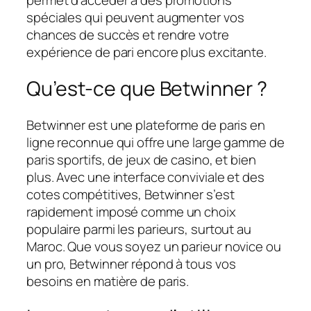
permet d’accéder à des promotions
spéciales qui peuvent augmenter vos
chances de succès et rendre votre
expérience de pari encore plus excitante.
Qu’est-ce que Betwinner ?
Betwinner est une plateforme de paris en
ligne reconnue qui offre une large gamme de
paris sportifs, de jeux de casino, et bien
plus. Avec une interface conviviale et des
cotes compétitives, Betwinner s’est
rapidement imposé comme un choix
populaire parmi les parieurs, surtout au
Maroc. Que vous soyez un parieur novice ou
un pro, Betwinner répond à tous vos
besoins en matière de paris.