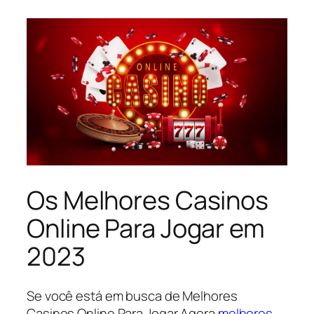
Os Melhores Casinos
Online Para Jogar em
2023
Se você está em busca de Melhores
Casinos Online Para Jogar Agora
melhores