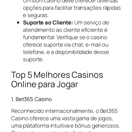
Um bom casino deve oferecer diversas
opções para facilitar transações rápidas
e seguras.
Suporte ao Cliente:
Um serviço de
atendimento ao cliente eficiente é
fundamental. Verifique se o casino
oferece suporte via chat, e-mail ou
telefone, e a disponibilidade desse
suporte.
Top 5 Melhores Casinos
Online para Jogar
1. Bet365 Casino
Reconhecido internacionalmente, o Bet365
Casino oferece uma vasta gama de jogos,
uma plataforma intuitiva e bônus generosos.