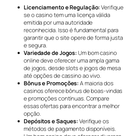
Licenciamento e Regulação:
Verifique
se o casino tem uma licença válida
emitida por uma autoridade
reconhecida. Isso é fundamental para
garantir que o site opere de forma justa
e segura.
Variedade de Jogos:
Um bom casino
online deve oferecer uma ampla gama
de jogos, desde slots e jogos de mesa
até opções de cassino ao vivo.
Bônus e Promoções:
A maioria dos
casinos oferece bônus de boas-vindas
e promoções contínuas. Compare
essas ofertas para encontrar a melhor
opção.
Depósitos e Saques:
Verifique os
métodos de pagamento disponíveis.