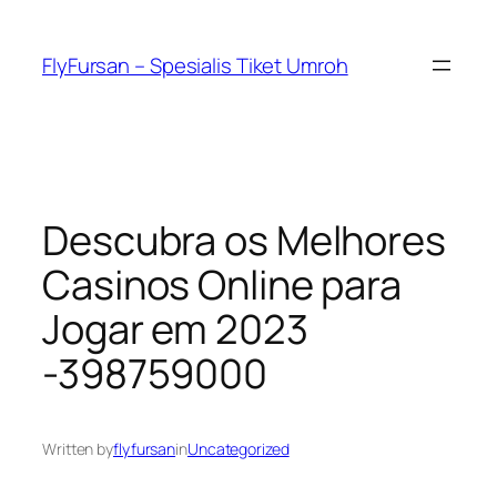
FlyFursan – Spesialis Tiket Umroh
Descubra os Melhores
Casinos Online para
Jogar em 2023
-398759000
Written by
flyfursan
in
Uncategorized