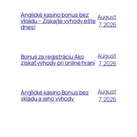
Anglické kasíno bonus bez
August
vkladu – Získajte výhody ešte
7, 2026
dnes!
August
Bonus za registráciu Ako
získať výhody pri online hraní
7, 2026
August
Anglické kasíno Bonus bez
vkladu a jeho výhody
7, 2026