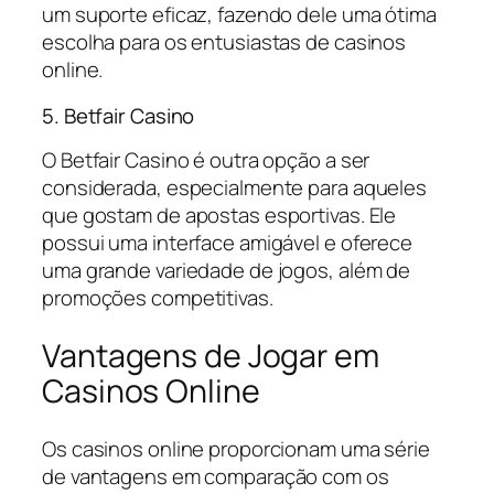
um suporte eficaz, fazendo dele uma ótima
escolha para os entusiastas de casinos
online.
5. Betfair Casino
O Betfair Casino é outra opção a ser
considerada, especialmente para aqueles
que gostam de apostas esportivas. Ele
possui uma interface amigável e oferece
uma grande variedade de jogos, além de
promoções competitivas.
Vantagens de Jogar em
Casinos Online
Os casinos online proporcionam uma série
de vantagens em comparação com os