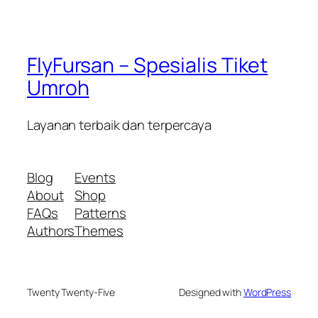
FlyFursan – Spesialis Tiket
Umroh
Layanan terbaik dan terpercaya
Blog
Events
About
Shop
FAQs
Patterns
Authors
Themes
Twenty Twenty-Five
Designed with
WordPress