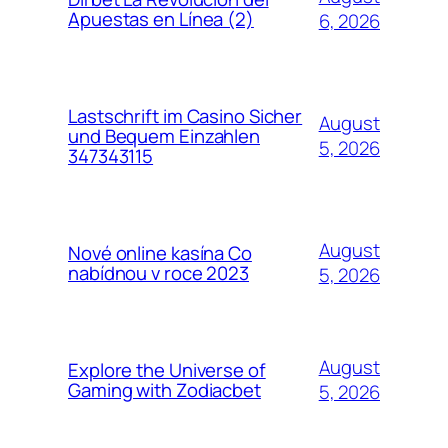
Apuestas en Línea (2)
6, 2026
Lastschrift im Casino Sicher
August
und Bequem Einzahlen
5, 2026
347343115
August
Nové online kasína Co
nabídnou v roce 2023
5, 2026
August
Explore the Universe of
Gaming with Zodiacbet
5, 2026