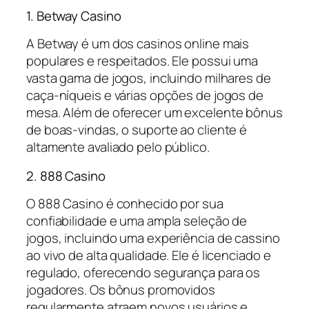
1. Betway Casino
A Betway é um dos casinos online mais
populares e respeitados. Ele possui uma
vasta gama de jogos, incluindo milhares de
caça-níqueis e várias opções de jogos de
mesa. Além de oferecer um excelente bônus
de boas-vindas, o suporte ao cliente é
altamente avaliado pelo público.
2. 888 Casino
O 888 Casino é conhecido por sua
confiabilidade e uma ampla seleção de
jogos, incluindo uma experiência de cassino
ao vivo de alta qualidade. Ele é licenciado e
regulado, oferecendo segurança para os
jogadores. Os bônus promovidos
regularmente atraem novos usuários e