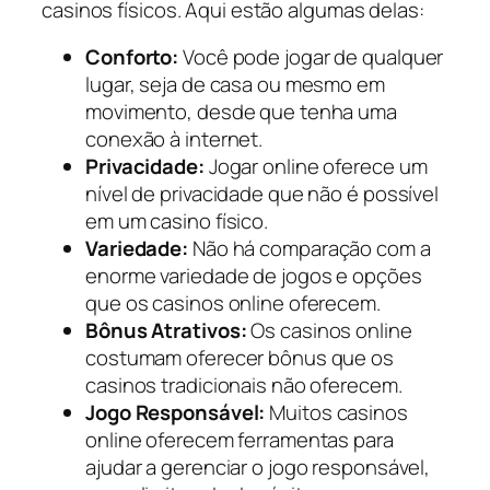
casinos físicos. Aqui estão algumas delas:
Conforto:
Você pode jogar de qualquer
lugar, seja de casa ou mesmo em
movimento, desde que tenha uma
conexão à internet.
Privacidade:
Jogar online oferece um
nível de privacidade que não é possível
em um casino físico.
Variedade:
Não há comparação com a
enorme variedade de jogos e opções
que os casinos online oferecem.
Bônus Atrativos:
Os casinos online
costumam oferecer bônus que os
casinos tradicionais não oferecem.
Jogo Responsável:
Muitos casinos
online oferecem ferramentas para
ajudar a gerenciar o jogo responsável,