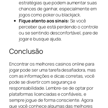
estratégias que podem aumentar suas
chances de ganhar, especialmente em
jogos como poker ou blackjack.
Fique atento aos sinais:
Se você
perceber que está perdendo o controle
ou se sentindo desconfortável, pare de
jogar e busque ajuda.
Conclusão
Encontrar os melhores casinos online para
jogar pode ser uma tarefa desafiadora, mas
com as informações e dicas corretas, você
pode se divertir com segurança e
responsabilidade. Lembre-se de optar por
plataformas licenciadas e confiáveis, e
sempre jogue de forma consciente. Agora
que você conhece algumas das melhores