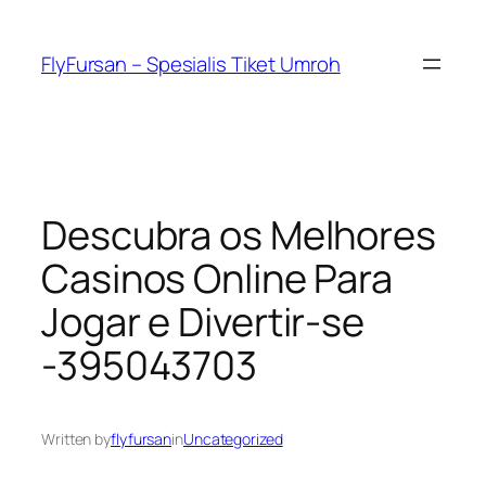
FlyFursan – Spesialis Tiket Umroh
Descubra os Melhores
Casinos Online Para
Jogar e Divertir-se
-395043703
Written by
flyfursan
in
Uncategorized