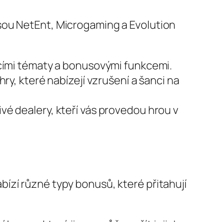
sou NetEnt, Microgaming a Evolution
ujícími tématy a bonusovými funkcemi.
hry, které nabízejí vzrušení a šanci na
ivé dealery, kteří vás provedou hrou v
ízí různé typy bonusů, které přitahují