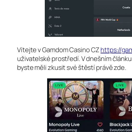
Vítejte v Gamdom Casino CZ
https://g
uživatelské prostředí. V dnešním člán
byste měli zkusit své štěstí právě zde.