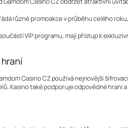
 Gamdom Casino CZ obdržet atraktivní uvítací
ádá různé promoakce v průběhu celého roku, kt
jí součástí VIP programu, mají přístup k exklu
hraní
amdom Casino CZ používá nejnovější šifrovací
telů. Kasino také podporuje odpovědné hraní a