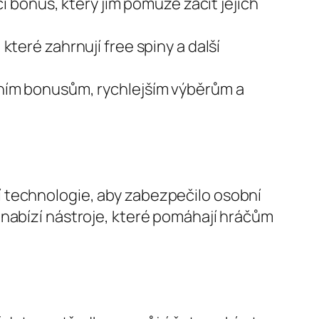
 bonus, který jim pomůže začít jejich
eré zahrnují free spiny a další
zivním bonusům, rychlejším výběrům a
 technologie, aby zabezpečilo osobní
 nabízí nástroje, které pomáhají hráčům