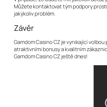
Můžete kontaktovat tým podpory prostř
jakýkoliv problém.
Závěr
Gamdom Casino CZ je vynikající volbou p
atraktivními bonusy a kvalitním zákazni
Gamdom Casino CZ ještě dnes!