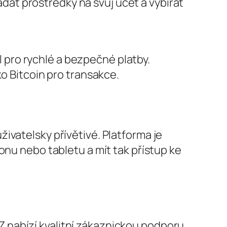
at prostředky na svůj účet a vybírat
l pro rychlé a bezpečné platby.
 Bitcoin pro transakce.
ivatelsky přívětivé. Platforma je
onu nebo tabletu a mít tak přístup ke
 nabízí kvalitní zákaznickou podporu.