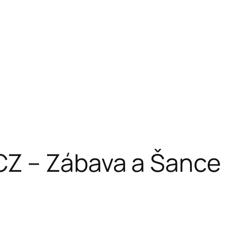
Z – Zábava a Šance 