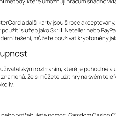
 metody, které umožňují hráčům snadno vklád
terCard a další karty jsou široce akceptovány.
oužití služeb jako Skrill, Neteller nebo PayPa
erní řešení, můžete používat kryptoměny jako
stupnost
živatelským rozhraním, které je pohodlné a už
ž znamená, že si můžete užít hry na svém telef
koliv.
zy nebo potřebujete pomoc, Gamdom Casino CZ