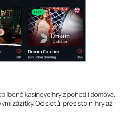
oblíbené kasinové hry z pohodlí domova.
i zážitky. Od slotů, přes stolní hry až