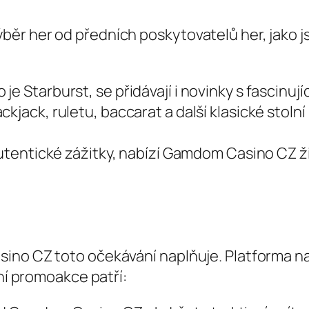
ěr her od předních poskytovatelů her, jako j
o je Starburst, se přidávají i novinky s fascin
kjack, ruletu, baccarat a další klasické stolní 
 autentické zážitky, nabízí Gamdom Casino CZ ž
ino CZ toto očekávání naplňuje. Platforma nab
vní promoakce patří: