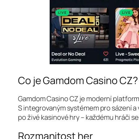
Co je Gamdom Casino CZ?
Gamdom Casino CZ je moderní platforma,
S integrovaným systémem pro sázení a vý
po živé kasinové hry – každému hráči se
Rozmanitost her