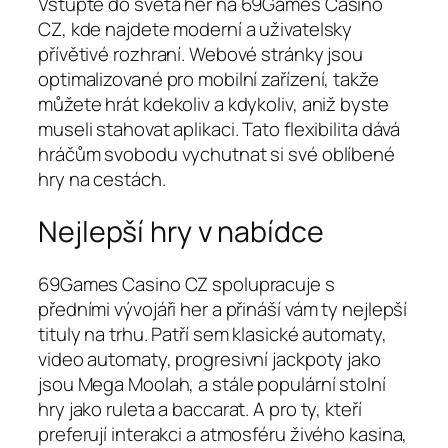
Vstupte do světa her na 69Games Casino
CZ, kde najdete moderní a uživatelsky
přívětivé rozhraní. Webové stránky jsou
optimalizované pro mobilní zařízení, takže
můžete hrát kdekoliv a kdykoliv, aniž byste
museli stahovat aplikaci. Tato flexibilita dává
hráčům svobodu vychutnat si své oblíbené
hry na cestách.
Nejlepší hry v nabídce
69Games Casino CZ spolupracuje s
předními vývojáři her a přináší vám ty nejlepší
tituly na trhu. Patří sem klasické automaty,
video automaty, progresivní jackpoty jako
jsou Mega Moolah, a stále populární stolní
hry jako ruleta a baccarat. A pro ty, kteří
preferují interakci a atmosféru živého kasina,