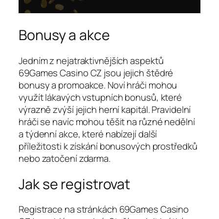
Bonusy a akce
Jedním z nejatraktivnějších aspektů
69Games Casino CZ jsou jejich štědré
bonusy a promoakce. Noví hráči mohou
využít lákavých vstupních bonusů, které
výrazně zvýší jejich herní kapitál. Pravidelní
hráči se navíc mohou těšit na různé nedělní
a týdenní akce, které nabízejí další
příležitosti k získání bonusových prostředků
nebo zatočení zdarma.
Jak se registrovat
Registrace na stránkách 69Games Casino