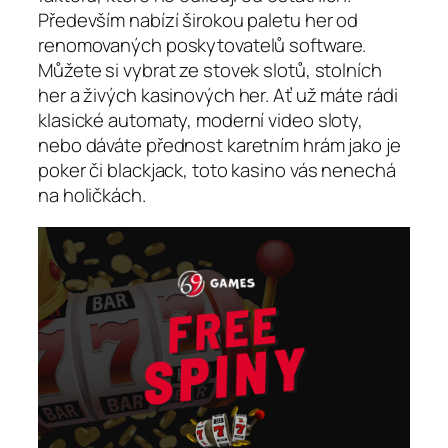
Především nabízí širokou paletu her od
renomovaných poskytovatelů software.
Můžete si vybrat ze stovek slotů, stolních
her a živých kasinových her. Ať už máte rádi
klasické automaty, moderní video sloty,
nebo dáváte přednost karetním hrám jako je
poker či blackjack, toto kasino vás nenechá
na holičkách.