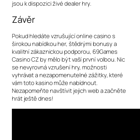
jsou k dispozici živé dealer hry.
Závěr
Pokud hledáte vzrušující online casino s
širokou nabídkou her, štědrými bonusy a
kvalitní zákaznickou podporou, 69Games
Casino CZ by mělo být vaší první volbou. Nic
se nevyrovná vzrušení hry, možnosti
vyhrávat a nezapomenutelné zážitky, které
vám toto kasino může nabídnout.
Nezapomeňte navštívit jejich web a začněte
hrát ještě dnes!