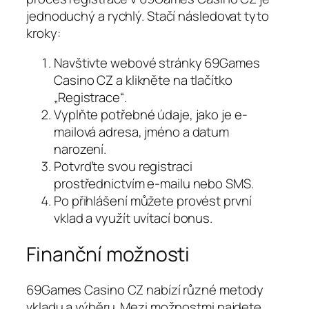
jednoduchý a rychlý. Stačí následovat tyto
kroky:
Navštivte webové stránky 69Games
Casino CZ a klikněte na tlačítko
„Registrace“.
Vyplňte potřebné údaje, jako je e-
mailová adresa, jméno a datum
narození.
Potvrďte svou registraci
prostřednictvím e-mailu nebo SMS.
Po přihlášení můžete provést první
vklad a využít uvítací bonus.
Finanční možnosti
69Games Casino CZ nabízí různé metody
vkladu a výběru. Mezi možnostmi najdete