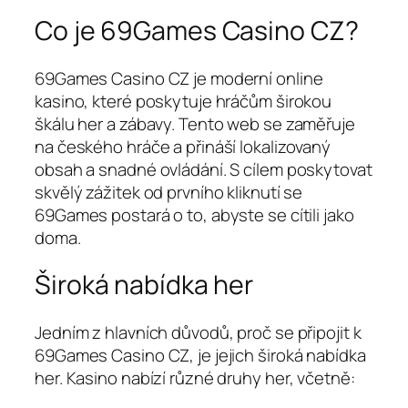
Co je 69Games Casino CZ?
69Games Casino CZ je moderní online
kasino, které poskytuje hráčům širokou
škálu her a zábavy. Tento web se zaměřuje
na českého hráče a přináší lokalizovaný
obsah a snadné ovládání. S cílem poskytovat
skvělý zážitek od prvního kliknutí se
69Games postará o to, abyste se cítili jako
doma.
Široká nabídka her
Jedním z hlavních důvodů, proč se připojit k
69Games Casino CZ, je jejich široká nabídka
her. Kasino nabízí různé druhy her, včetně: