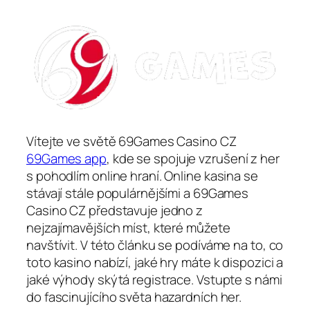
Vítejte ve světě 69Games Casino CZ
69Games app
, kde se spojuje vzrušení z her
s pohodlím online hraní. Online kasina se
stávají stále populárnějšími a 69Games
Casino CZ představuje jedno z
nejzajímavějších míst, které můžete
navštívit. V této článku se podíváme na to, co
toto kasino nabízí, jaké hry máte k dispozici a
jaké výhody skýtá registrace. Vstupte s námi
do fascinujícího světa hazardních her.