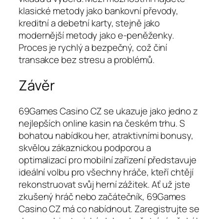
klasické metody jako bankovní převody,
kreditní a debetní karty, stejně jako
modernější metody jako e-peněženky.
Proces je rychlý a bezpečný, což činí
transakce bez stresu a problémů.
Závěr
69Games Casino CZ se ukazuje jako jedno z
nejlepších online kasin na českém trhu. S
bohatou nabídkou her, atraktivními bonusy,
skvělou zákaznickou podporou a
optimalizací pro mobilní zařízení představuje
ideální volbu pro všechny hráče, kteří chtějí
rekonstruovat svůj herní zážitek. Ať už jste
zkušený hráč nebo začátečník, 69Games
Casino CZ má co nabídnout. Zaregistrujte se