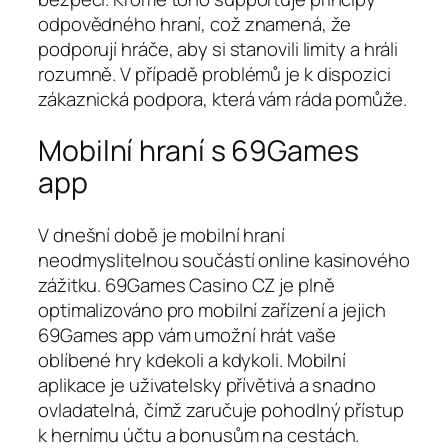
odpovědného hraní, což znamená, že
podporují hráče, aby si stanovili limity a hráli
rozumně. V případě problémů je k dispozici
zákaznická podpora, která vám ráda pomůže.
Mobilní hraní s 69Games
app
V dnešní době je mobilní hraní
neodmyslitelnou součástí online kasinového
zážitku. 69Games Casino CZ je plně
optimalizováno pro mobilní zařízení a jejich
69Games app vám umožní hrát vaše
oblíbené hry kdekoli a kdykoli. Mobilní
aplikace je uživatelsky přívětivá a snadno
ovladatelná, čímž zaručuje pohodlný přístup
k hernímu účtu a bonusům na cestách.