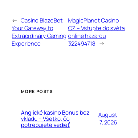
←
Casino BlazeBet
MagicPlanet Casino
Your Gateway to
CZ – Vstupte do světa
Extraordinary Gaming
online hazardu
Experience
322494718
→
MORE POSTS
Anglické kasíno Bonus bez
August
vkladu – Všetko, čo
7, 2026
potrebujete vedieť