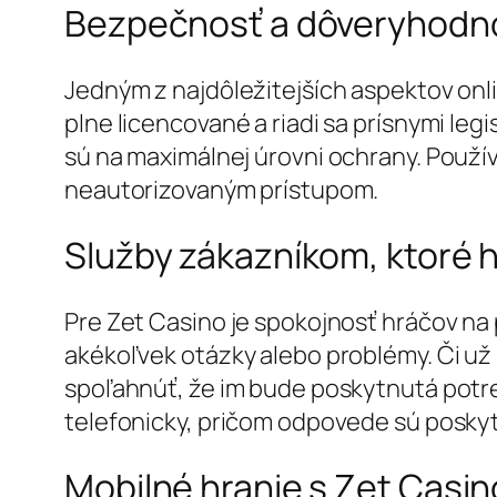
Bezpečnosť a dôveryhodn
Jedným z najdôležitejších aspektov onl
plne licencované a riadi sa prísnymi le
sú na maximálnej úrovni ochrany. Použív
neautorizovaným prístupom.
Služby zákazníkom, ktoré h
Pre Zet Casino je spokojnosť hráčov na p
akékoľvek otázky alebo problémy. Či už
spoľahnúť, že im bude poskytnutá potre
telefonicky, pričom odpovede sú poskyt
Mobilné hranie s Zet Casin