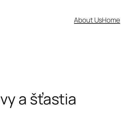
About Us
Home
vy a šťastia