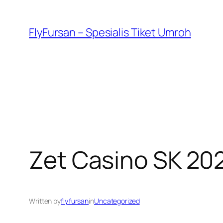
FlyFursan – Spesialis Tiket Umroh
Zet Casino SK 202
Written by
flyfursan
in
Uncategorized