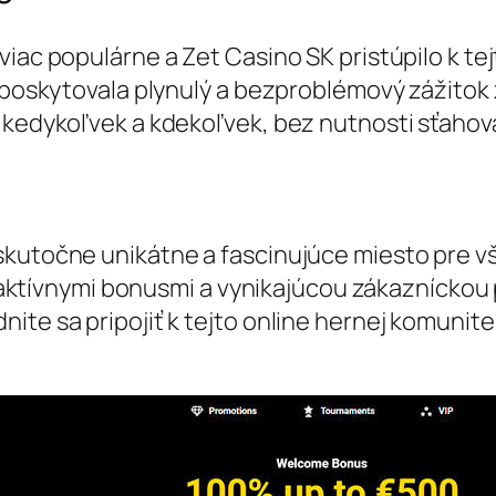
viac populárne a Zet Casino SK pristúpilo k t
y poskytovala plynulý a bezproblémový zážitok
y kedykoľvek a kdekoľvek, bez nutnosti sťaho
skutočne unikátne a fascinujúce miesto pre v
atraktívnymi bonusmi a vynikajúcou zákazníckou
ite sa pripojiť k tejto online hernej komunite