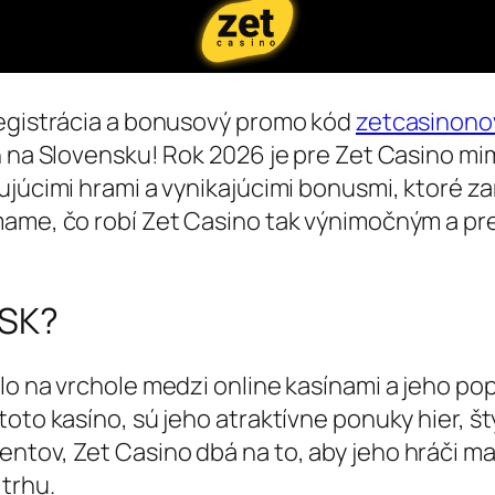
Registrácia a bonusový promo kód
zetcasinono
n na Slovensku! Rok 2026 je pre Zet Casino mi
nujúcimi hrami a vynikajúcimi bonusmi, ktoré 
ame, čo robí Zet Casino tak výnimočným a prečo
 SK?
lo na vrchole medzi online kasínami a jeho pop
toto kasíno, sú jeho atraktívne ponuky hier, 
tov, Zet Casino dbá na to, aby jeho hráči mali
 trhu.