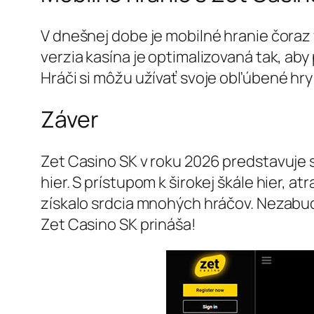
V dnešnej dobe je mobilné hranie čoraz 
verzia kasína je optimalizovaná tak, ab
Hráči si môžu užívať svoje obľúbené hr
Záver
Zet Casino SK v roku 2026 predstavuje 
hier. S prístupom k širokej škále hier, 
získalo srdcia mnohých hráčov. Nezabudn
Zet Casino SK prináša!