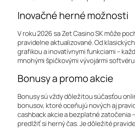
Inovačné herné možnosti
V roku 2026 sa Zet Casino SK môže pochv
pravidelne aktualizované. Od klasických
grafikou a inovatívnymi funkciami – každ
mnohými špičkovými vývojármi softvéru, 
Bonusy a promo akcie
Bonusy sú vždy dôležitou súčasťou onli
bonusov, ktoré oceňujú nových aj pravi
cashback akcie a bezplatné zatočenia –
predlžiť si herný čas. Je dôležité pravi