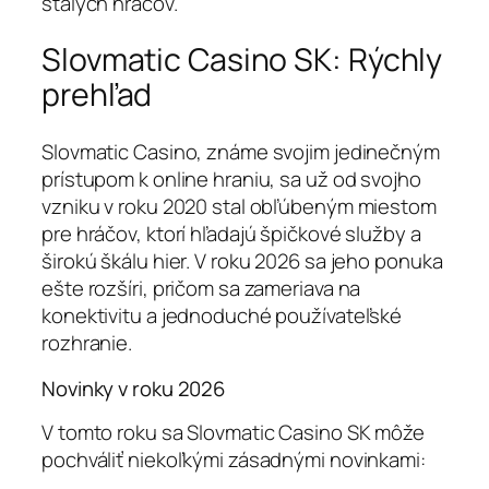
stálych hráčov.
Slovmatic Casino SK: Rýchly
prehľad
Slovmatic Casino, známe svojim jedinečným
prístupom k online hraniu, sa už od svojho
vzniku v roku 2020 stal obľúbeným miestom
pre hráčov, ktorí hľadajú špičkové služby a
širokú škálu hier. V roku 2026 sa jeho ponuka
ešte rozšíri, pričom sa zameriava na
konektivitu a jednoduché používateľské
rozhranie.
Novinky v roku 2026
V tomto roku sa Slovmatic Casino SK môže
pochváliť niekoľkými zásadnými novinkami: