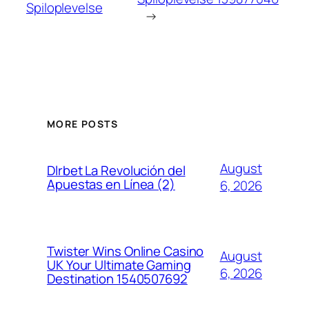
Spiloplevelse
→
MORE POSTS
August
Dlrbet La Revolución del
Apuestas en Línea (2)
6, 2026
Twister Wins Online Casino
August
UK Your Ultimate Gaming
6, 2026
Destination 1540507692