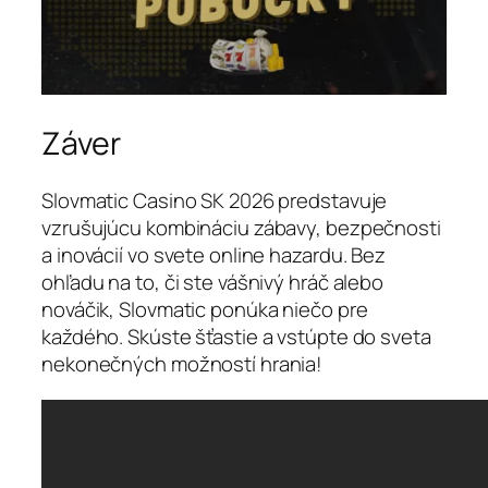
Záver
Slovmatic Casino SK 2026 predstavuje
vzrušujúcu kombináciu zábavy, bezpečnosti
a inovácií vo svete online hazardu. Bez
ohľadu na to, či ste vášnivý hráč alebo
nováčik, Slovmatic ponúka niečo pre
každého. Skúste šťastie a vstúpte do sveta
nekonečných možností hrania!