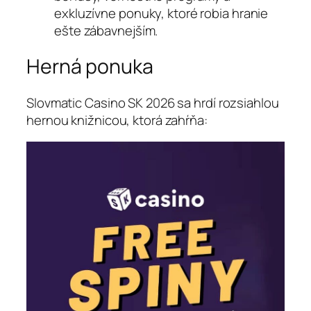
exkluzívne ponuky, ktoré robia hranie
ešte zábavnejším.
Herná ponuka
Slovmatic Casino SK 2026 sa hrdí rozsiahlou
hernou knižnicou, ktorá zahŕňa: