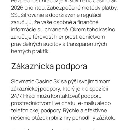
Bezpečnosť hráčov je v Slovmatic Casino SK
2026 prioritou. Zabezpečené metódy platby,
SSL šifrovanie a dodržiavanie regulácií
zaručujú, že vaše osobné a finančné
informácie sú chránené. Okrem toho kasíno
zaručuje férovosť hier prostredníctvom
pravidelných auditov a transparentných
herných praktík.
Zákaznícka podpora
Slovmatic Casino SK sa pýši svojim tímom
zákazníckej podpory, ktorý je k dispozícii
24/7. Hráči môžu kontaktovať podporu
prostredníctvom live chatu, e-mailu alebo
telefonickej podpory. Rýchle a efektívne
riešenie otázok robí z hry pohodlný zážitok.