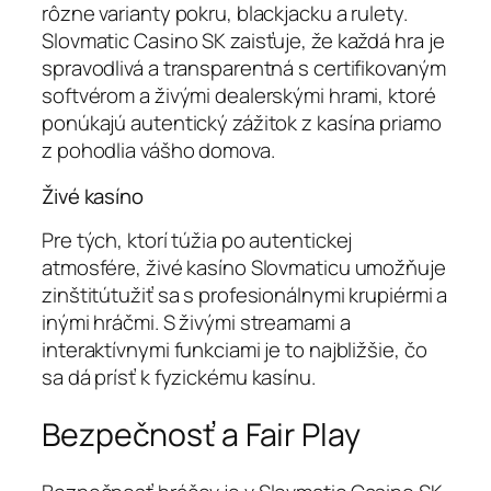
rôzne varianty pokru, blackjacku a rulety.
Slovmatic Casino SK zaisťuje, že každá hra je
spravodlivá a transparentná s certifikovaným
softvérom a živými dealerskými hrami, ktoré
ponúkajú autentický zážitok z kasína priamo
z pohodlia vášho domova.
Živé kasíno
Pre tých, ktorí túžia po autentickej
atmosfére, živé kasíno Slovmaticu umožňuje
zinštitútužiť sa s profesionálnymi krupiérmi a
inými hráčmi. S živými streamami a
interaktívnymi funkciami je to najbližšie, čo
sa dá prísť k fyzickému kasínu.
Bezpečnosť a Fair Play