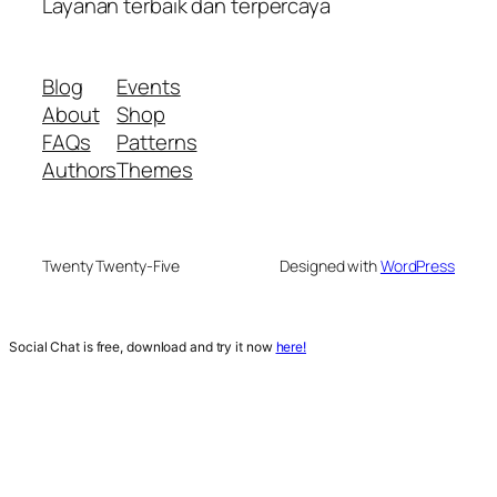
Layanan terbaik dan terpercaya
Blog
Events
About
Shop
FAQs
Patterns
Authors
Themes
Twenty Twenty-Five
Designed with
WordPress
Social Chat is free, download and try it now
here!