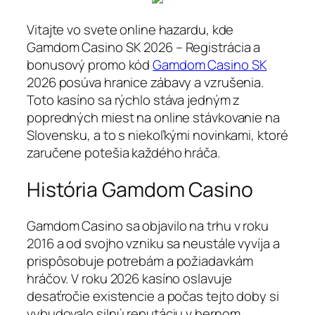
Vitajte vo svete online hazardu, kde
Gamdom Casino SK 2026 – Registrácia a
bonusový promo kód
Gamdom Casino SK
2026 posúva hranice zábavy a vzrušenia.
Toto kasíno sa rýchlo stáva jedným z
popredných miest na online stávkovanie na
Slovensku, a to s niekoľkými novinkami, ktoré
zaručene potešia každého hráča.
História Gamdom Casino
Gamdom Casino sa objavilo na trhu v roku
2016 a od svojho vzniku sa neustále vyvíja a
prispôsobuje potrebám a požiadavkám
hráčov. V roku 2026 kasíno oslavuje
desaťročie existencie a počas tejto doby si
vybudovalo silnú reputáciu v hernom