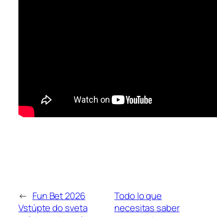
←
Fun Bet 2026
Todo lo que
Vstúpte do sveta
necesitas saber