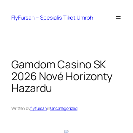
FlyFursan – Spesialis Tiket Umroh
Gamdom Casino SK
2026 Nové Horizonty
Hazardu
Written by
flyfursan
in
Uncategorized