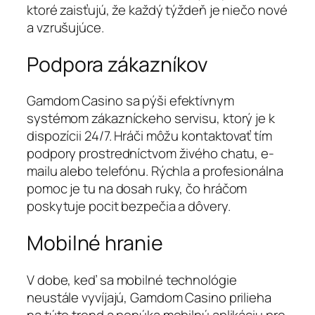
ktoré zaisťujú, že každý týždeň je niečo nové
a vzrušujúce.
Podpora zákazníkov
Gamdom Casino sa pýši efektívnym
systémom zákazníckeho servisu, ktorý je k
dispozícii 24/7. Hráči môžu kontaktovať tím
podpory prostredníctvom živého chatu, e-
mailu alebo telefónu. Rýchla a profesionálna
pomoc je tu na dosah ruky, čo hráčom
poskytuje pocit bezpečia a dôvery.
Mobilné hranie
V dobe, keď sa mobilné technológie
neustále vyvíjajú, Gamdom Casino prilieha
na túto trend a ponúka mobilnú aplikáciu pre