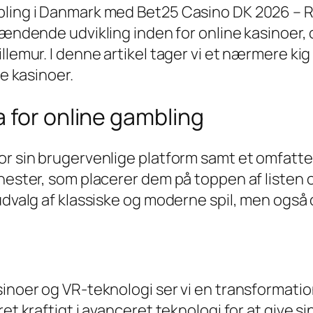
mbling i Danmark med Bet25 Casino DK 2026 –
spændende udvikling inden for online kasinoer, 
llemur. I denne artikel tager vi et nærmere ki
re kasinoer.
 for online gambling
or sin brugervenlige platform samt et omfatten
enester, som placerer dem på toppen af listen 
 udvalg af klassiske og moderne spil, men ogs
sinoer og VR-teknologi ser vi en transformatio
ret kraftigt i avanceret teknologi for at give 