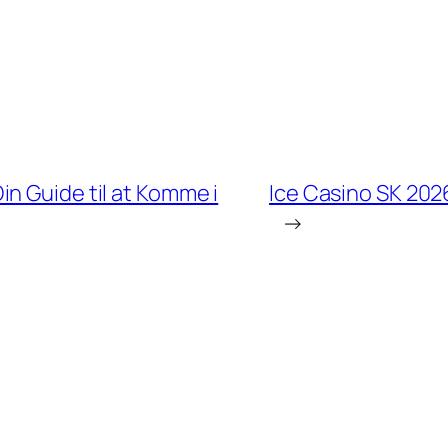
n Guide til at Komme i
Ice Casino SK 20
→