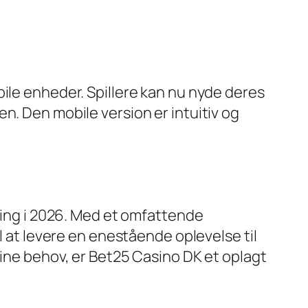
bile enheder. Spillere kan nu nyde deres
n. Den mobile version er intuitiv og
bling i 2026. Med et omfattende
l at levere en enestående oplevelse til
dine behov, er Bet25 Casino DK et oplagt