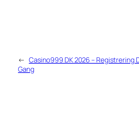
←
Casino999 DK 2026 – Registrering Di
Gang