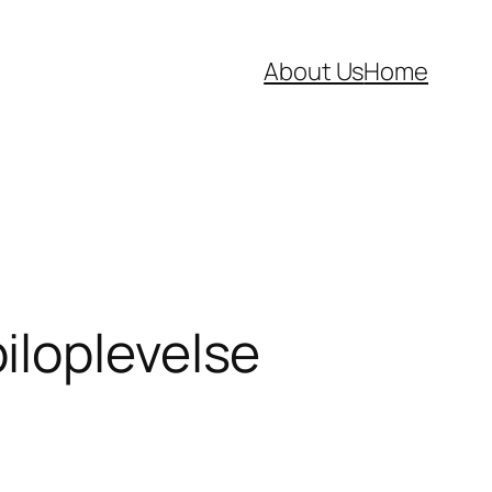
About Us
Home
iloplevelse