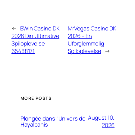
←
BWin Casino DK
MrVegas Casino DK
2026 Din Ultimative
2026 – En
Spiloplevelse
Uforglemmelig
65488171
Spiloplevelse
→
MORE POSTS
August 10,
Plongée dans l’Univers de
Hayalbahis
2026