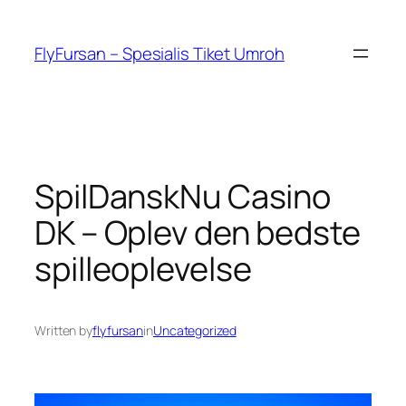
FlyFursan – Spesialis Tiket Umroh
SpilDanskNu Casino
DK – Oplev den bedste
spilleoplevelse
Written by
flyfursan
in
Uncategorized