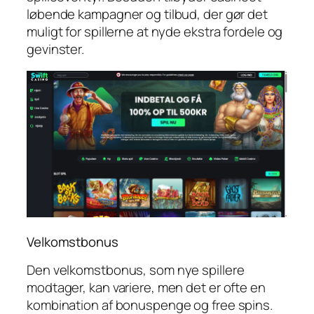
løbende kampagner og tilbud, der gør det
muligt for spillerne at nyde ekstra fordele og
gevinster.
Velkomstbonus
Den velkomstbonus, som nye spillere
modtager, kan variere, men det er ofte en
kombination af bonuspenge og free spins.