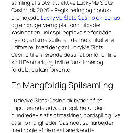
samling af slots, attraktive LuckyMe Slots
Casino dk 2026 – Registrering og bonus-
promokode
LuckyMe Slots Casino dk-bonus
og en brugervenlig platform, tilbyder
kasinoet en unik spilleoplevelse for både
nye og erfarne spillere. I denne artikel vil vi
udforske, hvad der gør LuckyMe Slots
Casino til en førende destination for online
spil i Danmark, og hvilke funktioner og
fordele, du kan forvente.
En Mangfoldig Spilsamling
LuckyMe Slots Casino dk byder på et
imponerende udvalg af spil, herunder
hundredevis af slotmaskiner, bordspil og live
casino muligheder. Casinoet samarbejder
med nogle af de mest anerkendte