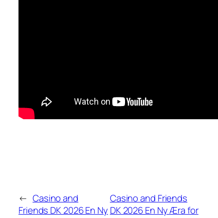
←
Casino and
Casino and Friends
Friends DK 2026 En Ny
DK 2026 En Ny Æra for