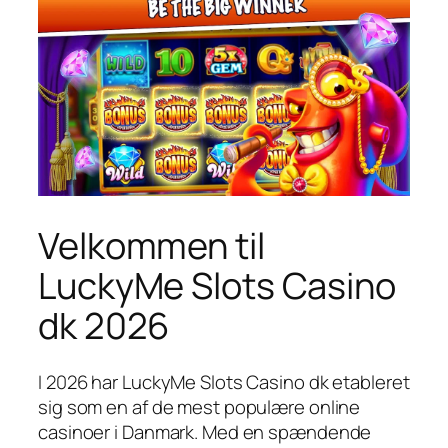
Velkommen til
LuckyMe Slots Casino
dk 2026
I 2026 har LuckyMe Slots Casino dk etableret
sig som en af de mest populære online
casinoer i Danmark. Med en spændende