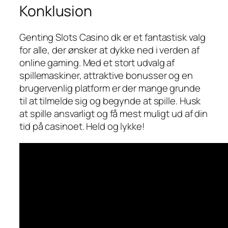
Konklusion
Genting Slots Casino dk er et fantastisk valg
for alle, der ønsker at dykke ned i verden af
online gaming. Med et stort udvalg af
spillemaskiner, attraktive bonusser og en
brugervenlig platform er der mange grunde
til at tilmelde sig og begynde at spille. Husk
at spille ansvarligt og få mest muligt ud af din
tid på casinoet. Held og lykke!