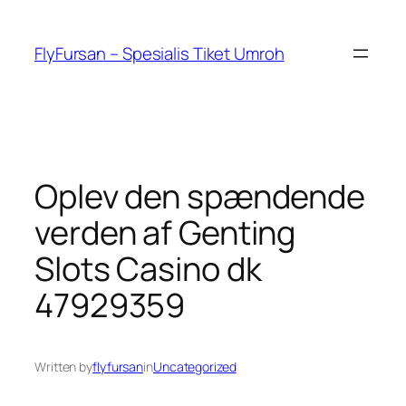
FlyFursan – Spesialis Tiket Umroh
Oplev den spændende
verden af Genting
Slots Casino dk
47929359
Written by
flyfursan
in
Uncategorized