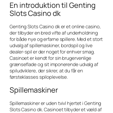
En introduktion til Genting
Slots Casino dk
Genting Slots Casino dk er et online casino,
der tilbyder en bred vifte af underholdning
for både nye og erfarne spillere. Med et stort
udvalg af spillemaskiner, bordspil og live
dealer-spil er der noget for enhver smag.
Casinoet er kendt for sin brugervenlige
grænseflade og sit imponerende udvalg af
spiludviklere, der sikrer, at du får en
førsteklasses spiloplevelse.
Spillemaskiner
Spillemaskiner er uden tvivl hjertet i Genting
Slots Casino dk. Casinoet tilbyder et væld af