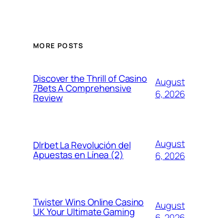
MORE POSTS
Discover the Thrill of Casino
August
7Bets A Comprehensive
6, 2026
Review
August
Dlrbet La Revolución del
Apuestas en Línea (2)
6, 2026
Twister Wins Online Casino
August
UK Your Ultimate Gaming
6, 2026