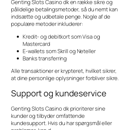
Genting Slots Casino dk en række sikre og
pålidelige betalingsmetoder, så du nemt kan
indsætte og udbetale penge. Nogle af de
populære metoder inkluderer:
Kredit- og debitkort som Visa og
Mastercard
E-wallets som Skrill og Neteller
Banks transferring
Alle transaktioner er krypteret, hvilket sikrer,
at dine personlige oplysninger forbliver sikre.
Support og kundeservice
Genting Slots Casino dk prioriterer sine
kunder og tilbyder omfattende
kundesupport. Hvis du har spørgsmål eller