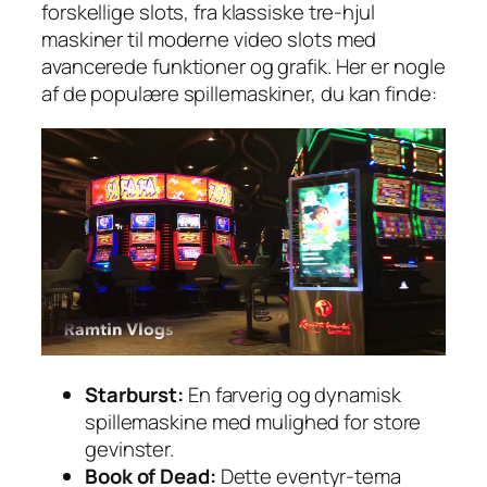
forskellige slots, fra klassiske tre-hjul
maskiner til moderne video slots med
avancerede funktioner og grafik. Her er nogle
af de populære spillemaskiner, du kan finde:
Starburst:
En farverig og dynamisk
spillemaskine med mulighed for store
gevinster.
Book of Dead:
Dette eventyr-tema