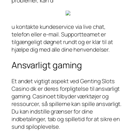
problemer, kan d
u kontakte kundeservice via live chat,
telefon eller e-mail. Supportteamet er
tilgængeligt døgnet rundt og er klar til at
hjælpe dig med alle dine henvendelser.
Ansvarligt gaming
Et andet vigtigt aspekt ved Genting Slots
Casino dk er deres forpligtelse til ansvarligt
gaming. Casinoet tilbyder værktøjer og
ressourcer, så spillerne kan spille ansvarligt.
Du kan indstille grænser for dine
indbetalinger, tab og spilletid for at sikre en
sund spiloplevelse.