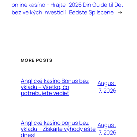
online kasíno – Hrajte
2026 Din Guide til Det
bez veľkých investícií
Bedste Spilscene
→
MORE POSTS
Anglické kasíno Bonus bez
August
vkladu – Všetko, čo
7, 2026
potrebujete vedieť
Anglické kasíno bonus bez
August
vkladu – Získajte výhody ešte
7, 2026
dnes!