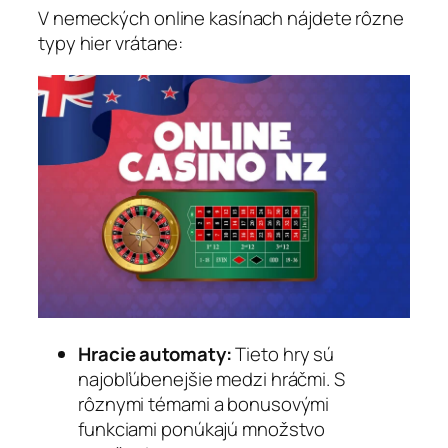
V nemeckých online kasínach nájdete rôzne
typy hier vrátane:
Hracie automaty:
Tieto hry sú
najobľúbenejšie medzi hráčmi. S
rôznymi témami a bonusovými
funkciami ponúkajú množstvo