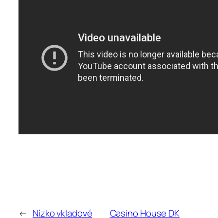
←
Nízko vkladové
Casino House DK