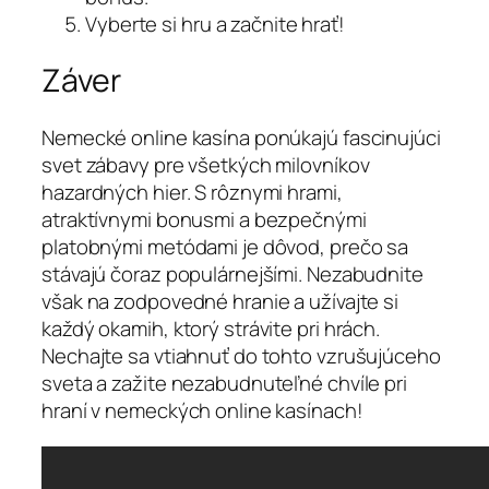
Vyberte si hru a začnite hrať!
Záver
Nemecké online kasína ponúkajú fascinujúci
svet zábavy pre všetkých milovníkov
hazardných hier. S rôznymi hrami,
atraktívnymi bonusmi a bezpečnými
platobnými metódami je dôvod, prečo sa
stávajú čoraz populárnejšími. Nezabudnite
však na zodpovedné hranie a užívajte si
každý okamih, ktorý strávite pri hrách.
Nechajte sa vtiahnuť do tohto vzrušujúceho
sveta a zažite nezabudnuteľné chvíle pri
hraní v nemeckých online kasínach!