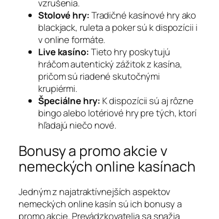
vzrušenia.
Stolové hry:
Tradičné kasínové hry ako
blackjack, ruleta a poker sú k dispozícii i
v online formáte.
Live kasíno:
Tieto hry poskytujú
hráčom autentický zážitok z kasína,
pričom sú riadené skutočnými
krupiérmi.
Špeciálne hry:
K dispozícii sú aj rôzne
bingo alebo lotériové hry pre tých, ktorí
hľadajú niečo nové.
Bonusy a promo akcie v
nemeckých online kasínach
Jedným z najatraktívnejších aspektov
nemeckých online kasín sú ich bonusy a
promo akcie. Prevádzkovatelia sa snažia