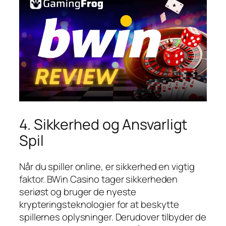
4. Sikkerhed og Ansvarligt
Spil
Når du spiller online, er sikkerhed en vigtig
faktor. BWin Casino tager sikkerheden
seriøst og bruger de nyeste
krypteringsteknologier for at beskytte
spillernes oplysninger. Derudover tilbyder de