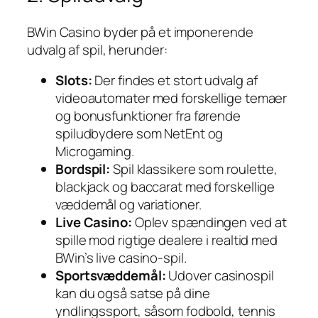
BWin Casino byder på et imponerende
udvalg af spil, herunder:
Slots:
Der findes et stort udvalg af
videoautomater med forskellige temaer
og bonusfunktioner fra førende
spiludbydere som NetEnt og
Microgaming.
Bordspil:
Spil klassikere som roulette,
blackjack og baccarat med forskellige
væddemål og variationer.
Live Casino:
Oplev spændingen ved at
spille mod rigtige dealere i realtid med
BWin’s live casino-spil.
Sportsvæddemål:
Udover casinospil
kan du også satse på dine
yndlingssport, såsom fodbold, tennis