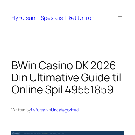
FlyFursan – Spesialis Tiket Umroh
BWin Casino DK 2026
Din Ultimative Guide til
Online Spil 49551859
Written by
flyfursan
in
Uncategorized