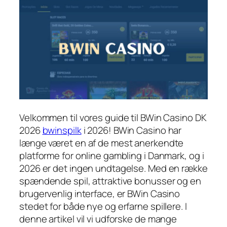
Velkommen til vores guide til BWin Casino DK
2026
bwinspilk
i 2026! BWin Casino har
længe været en af de mest anerkendte
platforme for online gambling i Danmark, og i
2026 er det ingen undtagelse. Med en række
spændende spil, attraktive bonusser og en
brugervenlig interface, er BWin Casino
stedet for både nye og erfarne spillere. I
denne artikel vil vi udforske de mange