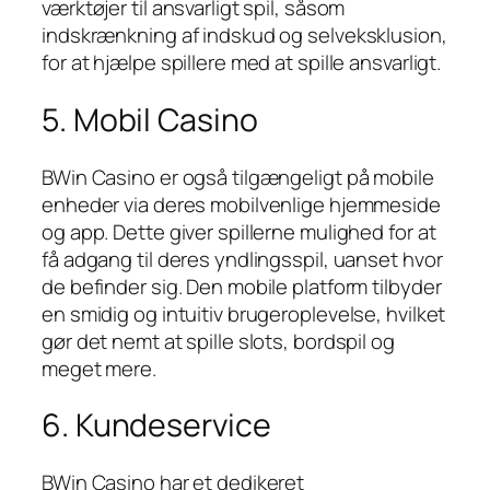
værktøjer til ansvarligt spil, såsom
indskrænkning af indskud og selveksklusion,
for at hjælpe spillere med at spille ansvarligt.
5. Mobil Casino
BWin Casino er også tilgængeligt på mobile
enheder via deres mobilvenlige hjemmeside
og app. Dette giver spillerne mulighed for at
få adgang til deres yndlingsspil, uanset hvor
de befinder sig. Den mobile platform tilbyder
en smidig og intuitiv brugeroplevelse, hvilket
gør det nemt at spille slots, bordspil og
meget mere.
6. Kundeservice
BWin Casino har et dedikeret