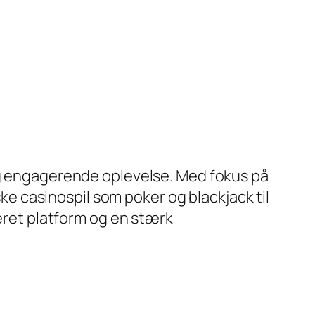
 og engagerende oplevelse. Med fokus på
ske casinospil som poker og blackjack til
ret platform og en stærk