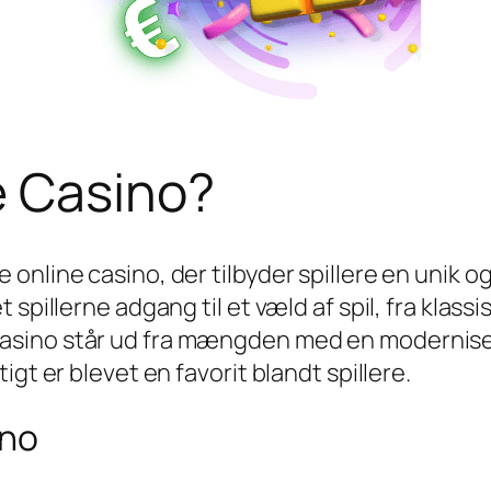
e Casino?
online casino, der tilbyder spillere en unik
spillerne adgang til et væld af spil, fra klassi
asino står ud fra mængden med en modernise
gt er blevet en favorit blandt spillere.
ino