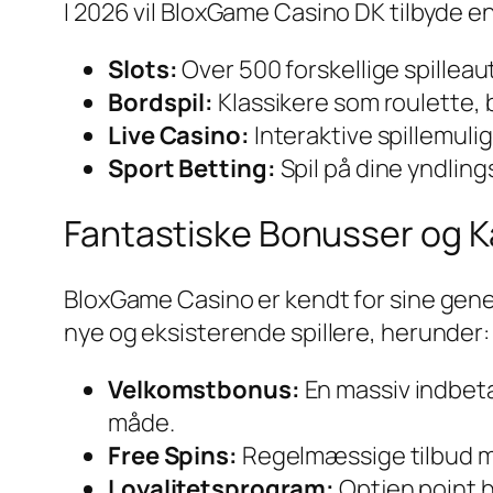
I 2026 vil BloxGame Casino DK tilbyde en 
Slots:
Over 500 forskellige spillea
Bordspil:
Klassikere som roulette, b
Live Casino:
Interaktive spillemuli
Sport Betting:
Spil på dine yndling
Fantastiske Bonusser og
BloxGame Casino er kendt for sine gen
nye og eksisterende spillere, herunder:
Velkomstbonus:
En massiv indbeta
måde.
Free Spins:
Regelmæssige tilbud me
Loyalitetsprogram:
Optjen point h