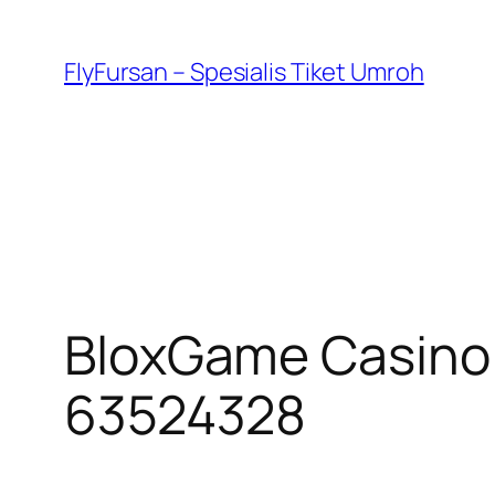
FlyFursan – Spesialis Tiket Umroh
BloxGame Casino 
63524328