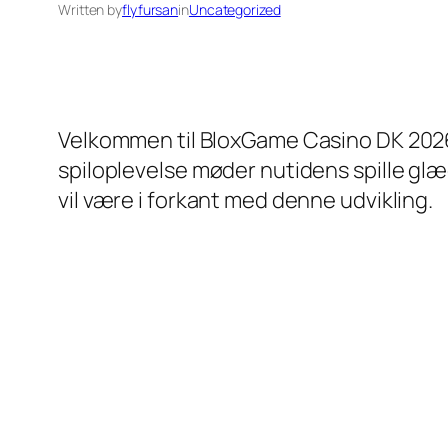
Written by
flyfursan
in
Uncategorized
Velkommen til BloxGame Casino DK 202
spiloplevelse møder nutidens spille glæ
vil være i forkant med denne udvikling.