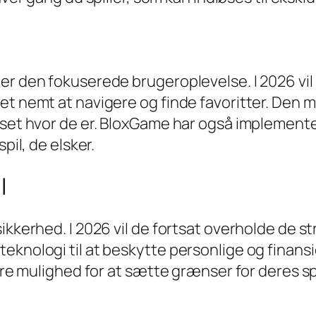
 er den fokuserede brugeroplevelse. I 2026 v
et nemt at navigere og finde favoritter. Den m
nset hvor de er. BloxGame har også implemente
pil, de elsker.
l
sikkerhed. I 2026 vil de fortsat overholde de 
eknologi til at beskytte personlige og finansi
lere mulighed for at sætte grænser for deres s