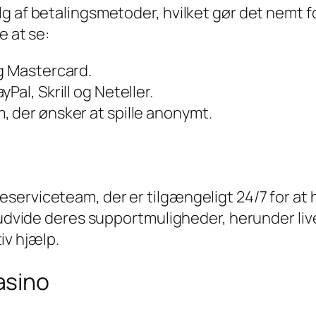
g af betalingsmetoder, hvilket gør det nemt fo
e at se:
og Mastercard.
al, Skrill og Neteller.
, der ønsker at spille anonymt.
serviceteam, der er tilgængeligt 24/7 for at 
 udvide deres supportmuligheder, herunder live
tiv hjælp.
asino