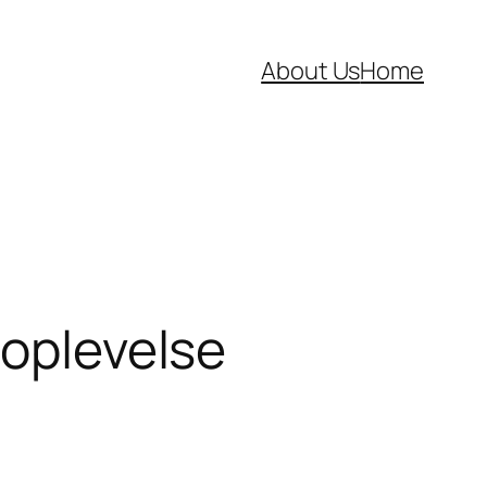
About Us
Home
eoplevelse