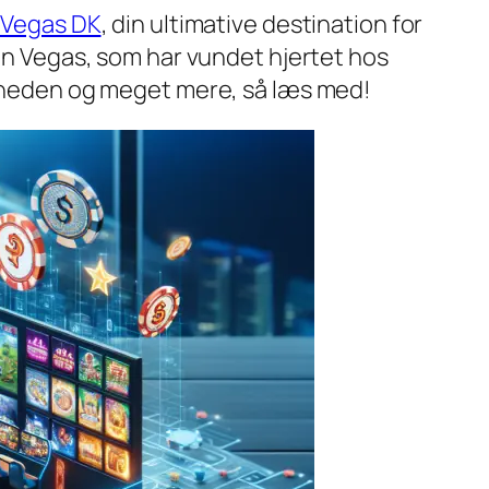
 Vegas DK
, din ultimative destination for
kan Vegas, som har vundet hjertet hos
ligheden og meget mere, så læs med!