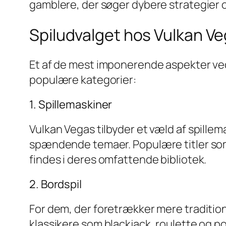
gamblere, der søger dybere strategier
Spiludvalget hos Vulkan V
Et af de mest imponerende aspekter ved 
populære kategorier:
1. Spillemaskiner
Vulkan Vegas tilbyder et væld af spillem
spændende temaer. Populære titler som “
findes i deres omfattende bibliotek.
2. Bordspil
For dem, der foretrækker mere traditione
klassikere som blackjack, roulette og p