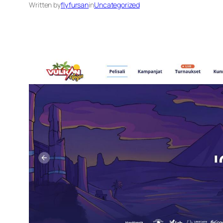
Written by
flyfursan
in
Uncategorized