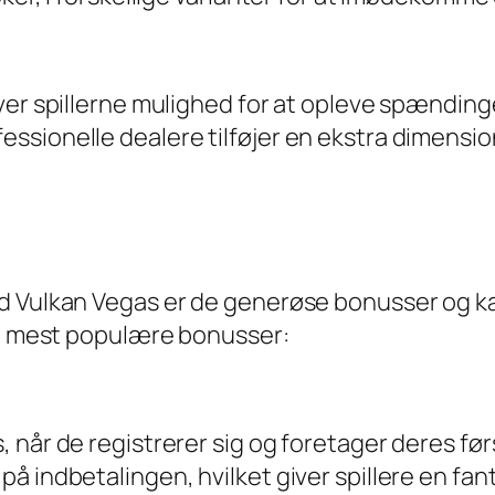
ver spillerne mulighed for at opleve spændinge
sionelle dealere tilføjer en ekstra dimension
d Vulkan Vegas er de generøse bonusser og ka
 de mest populære bonusser:
 når de registrerer sig og foretager deres fø
 indbetalingen, hvilket giver spillere en fant