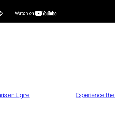
ris en Ligne
Experience the