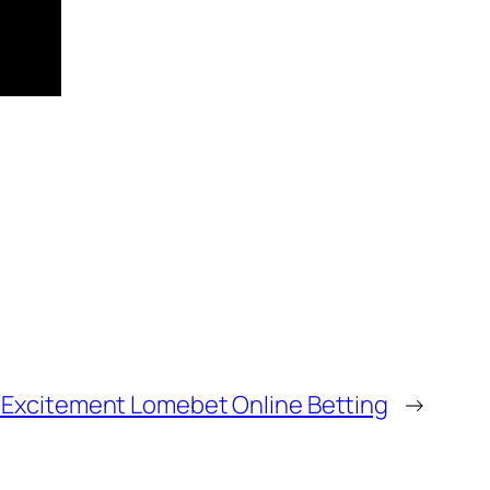
 Excitement Lomebet Online Betting
→