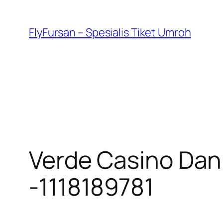
FlyFursan – Spesialis Tiket Umroh
Verde Casino Dan
-1118189781