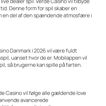
ive dealer spil. Verde Casino vil tilbyde
ltid. Denne form for spil skaber en
som en del af den spændende atmosfære i
ino Danmark i 2026 vil være fuldt
spil, uanset hvor de er. Mobilappen vil
il, så brugerne kan spille på farten.
rde Casino vil følge alle gældende love
vil anvende avancerede