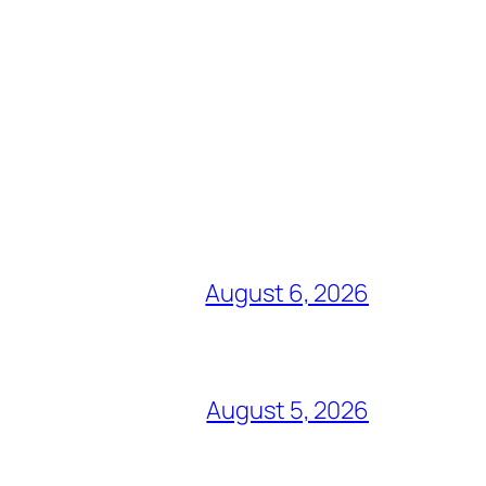
August 6, 2026
August 5, 2026