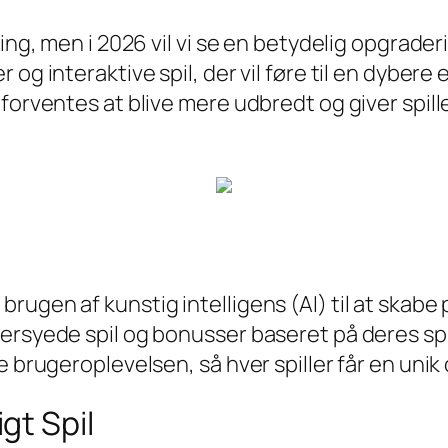
ing, men i 2026 vil vi se en betydelig opgrader
og interaktive spil, der vil føre til en dybere 
forventes at blive mere udbredt og giver spill
ugen af kunstig intelligens (AI) til at skabe 
ersyede spil og bonusser baseret på deres sp
 brugeroplevelsen, så hver spiller får en unik 
gt Spil