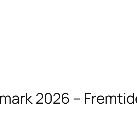
mark 2026 – Fremtide